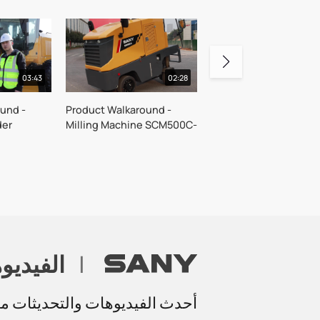
03:43
02:28
und -
Product Walkaround -
der
Milling Machine SCM500C-
8H
|
الفيديو
أحدث الفيديوهات والتحديثات مباشر