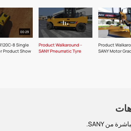
00:29
R120C-8 Single
Product Walkaround -
Product Walkaro
er Product Show
SANY Pneumatic Tyre
SANY Motor Gra
Roller SPR300C-8
SMG200C-8
هات
ة من SANY.