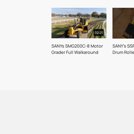
02:21
SANYs SMG200C-8 Motor
SANY's SS
Grader Full Walkaround
Drum Roll