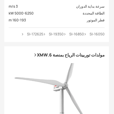
سرعة بداية الدوران
3 m/s
الطاقة المحددة
5000-6250 kW
قطر الموتور
160-193 m
SI-172625
SI-19350
SI-16850
SI-16050
مولدات توربينات الرياح بمنصة 6.XMW