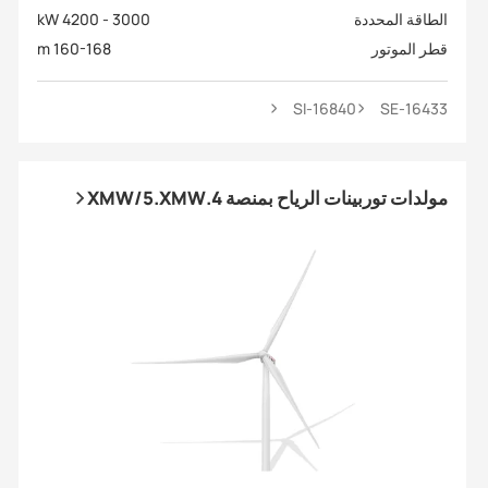
الطاقة المحددة
3000 - 4200 kW
قطر الموتور
160-168 m
SI-16840
SE-16433
مولدات توربينات الرياح بمنصة 4.XMW/5.XMW