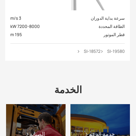
سرعة بداية الدوران
3 m/s
الطاقة المحددة
7200-8000 kW
قطر الموتور
195 m
SI-18572
SI-19580
الخدمة
خدمة الدعم
الصيانة