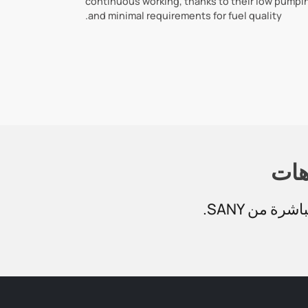
continuous working, thanks to their low pumpi
and minimal requirements for fuel quality.
هات
ة من SANY.