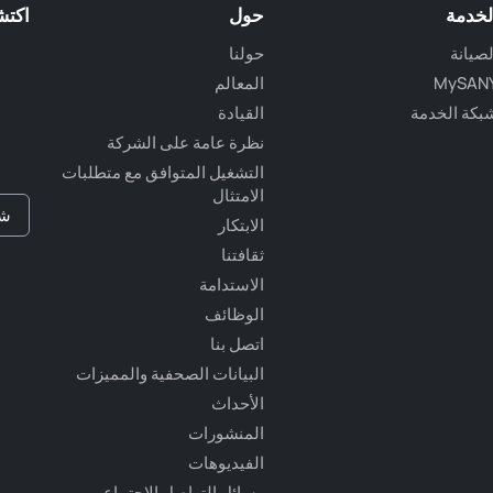
لخدمة
حول
اكتش
لصيانة
حولنا
MySAN
المعالم
بكة الخدمة
القيادة
نظرة عامة على الشركة
التشغيل المتوافق مع متطلبات
الامتثال
شب
الابتكار
ثقافتنا
الاستدامة
الوظائف
اتصل بنا
البيانات الصحفية والمميزات
الأحداث
المنشورات
الفيديوهات
وسائل التواصل الاجتماعي