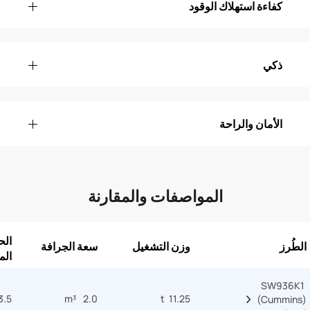
كفاءة استهلاك الوقود
ذكي
الأمان والراحة
المواصفات والمقارنة
الح
الطُرز
وزن التشغيل
سعة الجرافة
الم
SW936K1 
3.5 T
2.0 m³
11.25 t
(Cummins)  