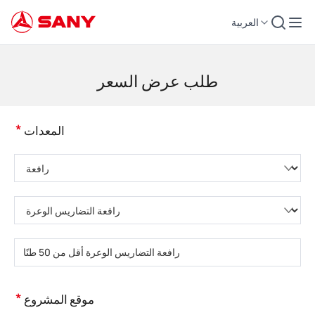
العربية
لات التشييد | معدات الخرسانة | رافعات التشييد - SANY Group
طلب عرض السعر
*
المعدات
يُرجى اختيار فئة المنتج
يُرجى اختيار نوع المنتج
يُرجى إدخال طراز المنتج
*
موقع المشروع