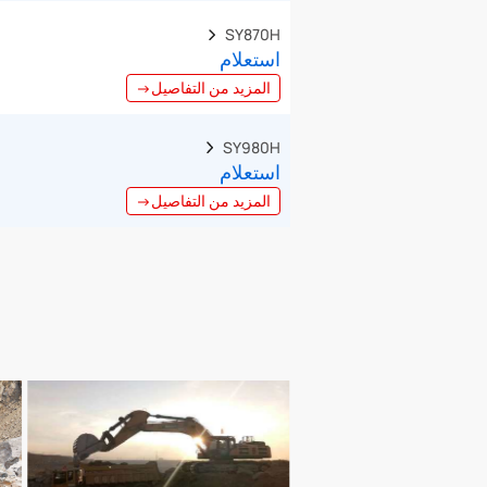
SY870H  
استعلام
المزيد من التفاصيل→
SY980H  
استعلام
المزيد من التفاصيل→