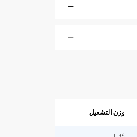
وزن التشغيل
36 t