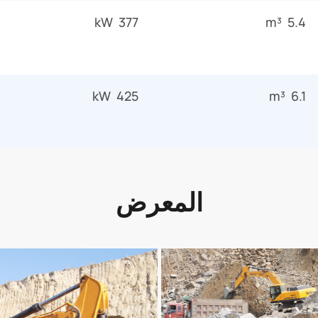
377 kW
5.4 m³
425 kW
6.1 m³
المعرض