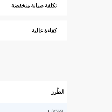
تكلفة صيانة منخفضة
كفاءة عالية
الطُرز
SY365H  