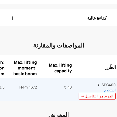
كفاءة عالية
المواصفات والمقارنة
h:
Max. lifting
Max. lifting
الطُرز
ion
moment:
capacity
om
basic boom
SPC400  
.5 m
1372 kN·m
40 t
استعلام
المزيد من التفاصيل→
المعرض