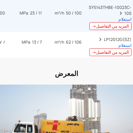
SY5143THBE-10023C-
00 kW
11 / 23 MPa
100 / 50 m³/h
10S  
استعلام
المزيد من التفاصيل→
LP12012G(SZ)  
/ kW
7 / 13 MPa
106 / 62 m³/h
استعلام
المزيد من التفاصيل→
المعرض