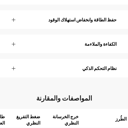
حفظ الطاقة وانخفاض استهلاك الوقود
الكفاءة والملاءمة
نظام التحكم الذكي
المواصفات والمقارنة
خرج الخرسانة
ضغط التفريغ
طاق
الطُرز
النظري
النظري
العل