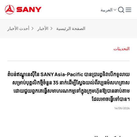
العربية
الصفحة الرئيسية
الأخبار
أحدث الأخبار
التحديثات
តំបន់ឥណ្ឌូនេស៊ីនៃ SANY Asia-Pacific បានប្រារព្ធទិវាបើកទូលាយ
សម្រាប់បុគ្គលិកថ្មីចំនួន 35 នាក់ដើម្បីស្វែងយល់ពីវប្បធម៌សហគ្រាស
ដោយជួយពួកគេធ្វើសមាហរណកម្មទៅក្នុងក្រុមហ៊ុនឱ្យបានឆាប់តាម
ដែលអាចធ្វើទៅបាន។
14/06/2024