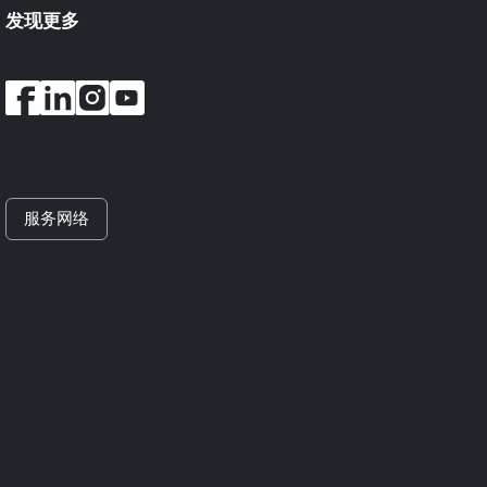
发现更多
服务网络