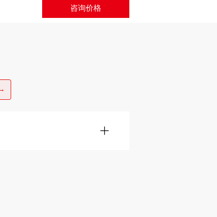
咨询价格
→