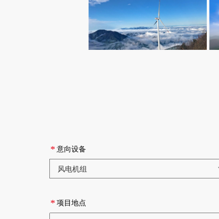
*
意向设备
请选择产品类型
*
项目地点