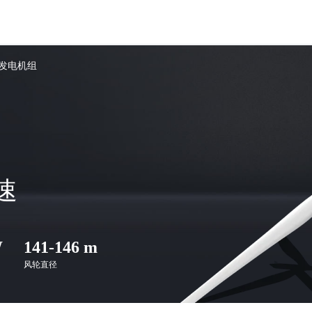
发电机组
速
W
141-146 m
风轮直径