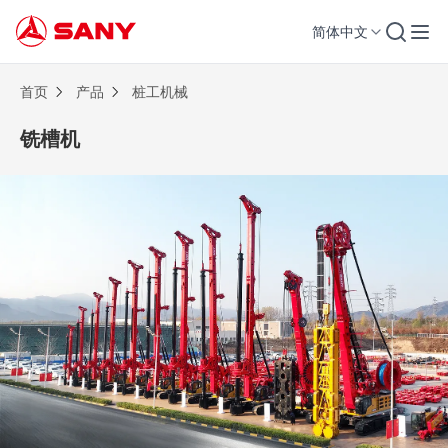
简体中文
铣槽机 | 桩工机械
首页
产品
桩工机械
铣槽机