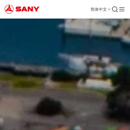
港口机械案例 - 三一集团
简体中文