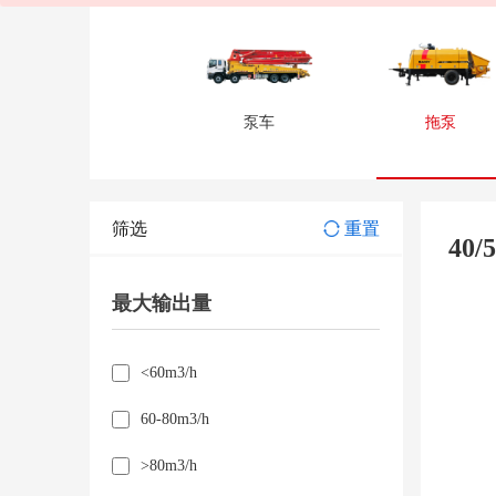
泵车
拖泵
筛选
重置
40
最大输出量
<60m3/h
60-80m3/h
>80m3/h