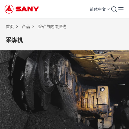
简体中文
采煤机 | 采矿与隧道掘进
首页
产品
采矿与隧道掘进
采煤机