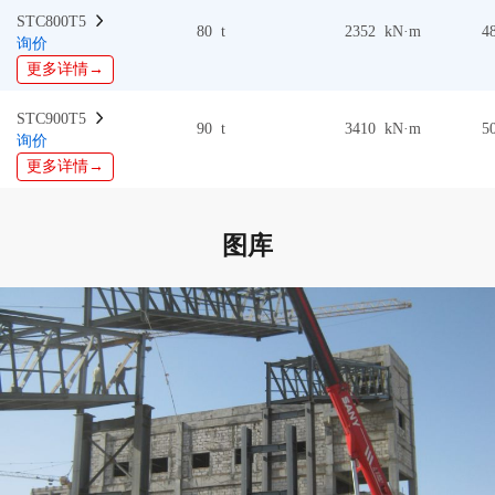
STC800T5  
80 t
2352 kN·m
4
询价
更多详情→
STC900T5  
90 t
3410 kN·m
5
询价
更多详情→
图库