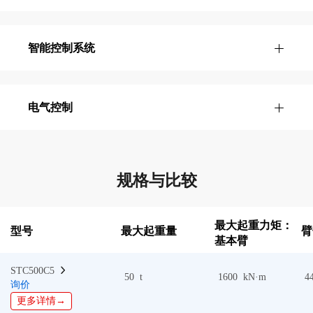
智能控制系统
电气控制
规格与比较
最大起重力矩：
型号
最大起重量
臂
基本臂
STC500C5  
50 t
1600 kN·m
4
询价
更多详情→