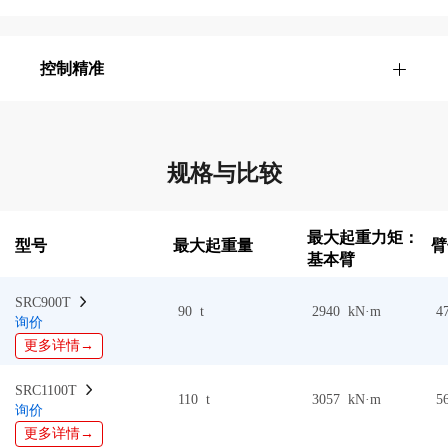
控制精准
规格与比较
最大起重力矩：
型号
最大起重量
臂
基本臂
SRC900T  
90 t
2940 kN·m
4
询价
更多详情→
SRC1100T  
110 t
3057 kN·m
5
询价
更多详情→