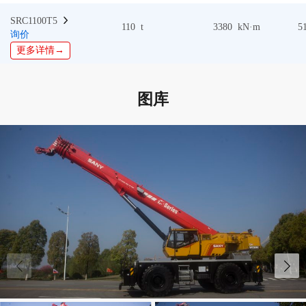
SRC1100T5  
110 t
3380 kN·m
5
询价
更多详情→
图库