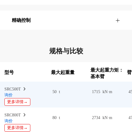
精确控制
规格与比较
最大起重力矩：
型号
最大起重量
臂
基本臂
SRC500T  
50 t
1715 kN·m
4
询价
更多详情→
SRC800T  
80 t
2734 kN·m
4
询价
更多详情→