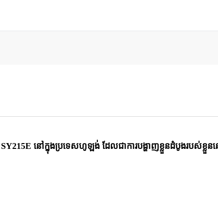
215E នៅក្នុងប្រទេសហូឡង់ ដែលជាការបង្ហាញខ្លួនដំបូងរបស់ខ្លួននៅ