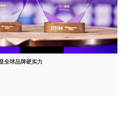
显全球品牌硬实力