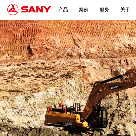
产品
案例
服务
关于