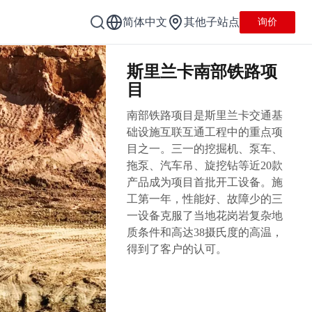
简体中文
其他子站点
询价
斯里兰卡南部铁路项
目
南部铁路项目是斯里兰卡交通基
础设施互联互通工程中的重点项
目之一。三一的挖掘机、泵车、
拖泵、汽车吊、旋挖钻等近20款
产品成为项目首批开工设备。施
工第一年，性能好、故障少的三
一设备克服了当地花岗岩复杂地
质条件和高达38摄氏度的高温，
得到了客户的认可。