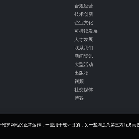
合规经营
技术创新
企业文化
可持续发展
人才发展
联系我们
新闻资讯
大型活动
出版物
视频
社交媒体
博客
ie用于维护网站的正常运作，一些用于统计目的，另一些则是为第三方服务