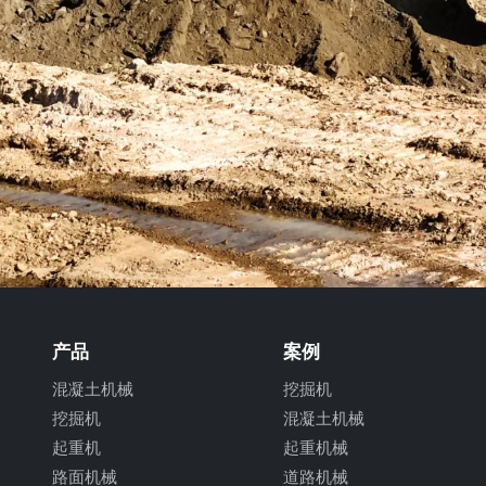
产品
案例
混凝土机械
挖掘机
挖掘机
混凝土机械
起重机
起重机械
路面机械
道路机械