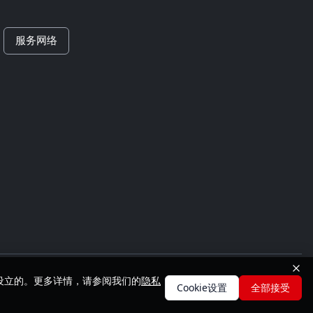
服务网络
而设立的。更多详情，请参阅我们的
隐私
隐私
网站地图
反馈
返回顶部
Cookie设置
全部接受