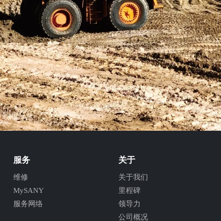
服务
关于
维修
关于我们
MySANY
里程碑
服务网络
领导力
公司概况