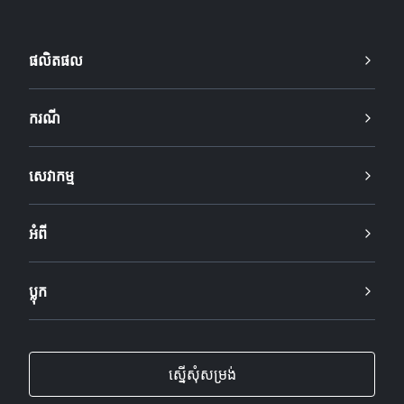
ផលិតផល
ករណី
សេវាកម្ម
អំពី
ប្លុក
ស្នើសុំសម្រង់