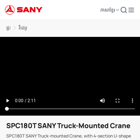
ភាសាខ្មែរ
ផ្ទះ
វីដេអូ
SPC180T SANY Truck-Mounted Crane
SPC180T SANY Truck-mounted Crane, with 4-section U-shape