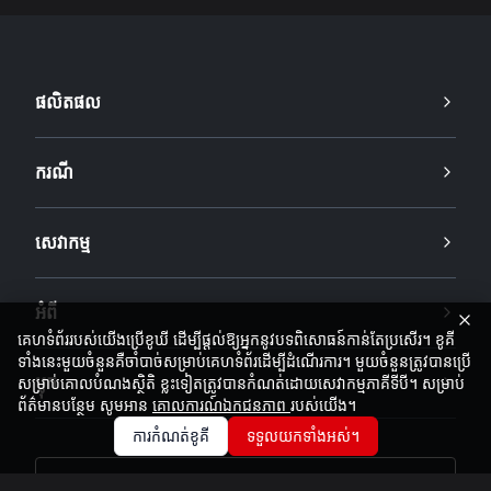
ផលិតផល
ករណី
សេវាកម្ម
អំពី
គេហទំព័ររបស់យើងប្រើខូឃី ដើម្បីផ្តល់ឱ្យអ្នកនូវបទពិសោធន៍កាន់តែប្រសើរ។ ខូគី
ទាំងនេះមួយចំនួនគឺចាំបាច់សម្រាប់គេហទំព័រដើម្បីដំណើរការ។ មួយចំនួនត្រូវបានប្រើ
ប្លុក
សម្រាប់គោលបំណងស្ថិតិ ខ្លះទៀតត្រូវបានកំណត់ដោយសេវាកម្មភាគីទីបី។ សម្រាប់
ព័ត៌មានបន្ថែម សូមអាន
គោលការណ៍ឯកជនភាព
របស់យើង។
ការកំណត់ខូគី
ទទួលយកទាំងអស់។
ស្នើសុំសម្រង់