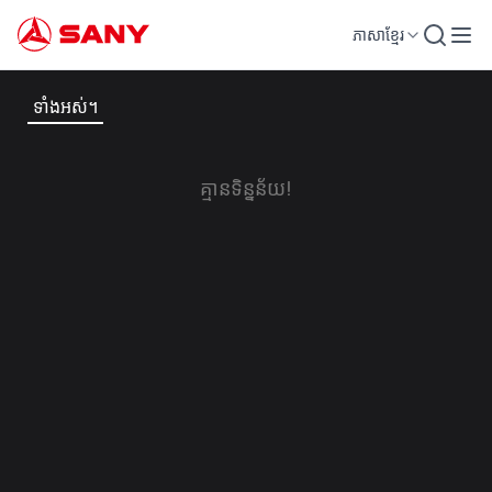
ភាសាខ្មែរ
ទាំងអស់។
គ្មាន​ទិន្នន័យ!