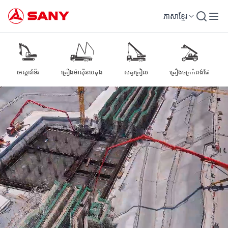
ភាសាខ្មែរ
ឧបករណ៍ឧស្សាហកម្ម និងសំណង់ | អេស្កាវ៉ាទ័រ & សត្វក្រៀល & គ្រឿងម៉ាស៊ីនបេតុង | SANY Group
អេស្កាវ៉ាទ័រ
គ្រឿងម៉ាស៊ីនបេតុង
សត្វក្រៀល
គ្រឿងចក្រកំពង់ផែ