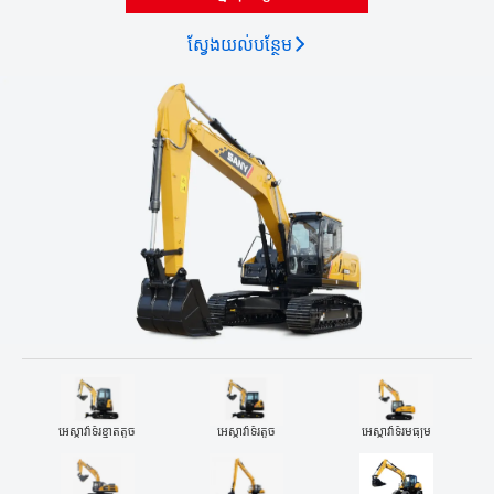
ស្វែង​យល់​បន្ថែម
អេស្កាវ៉ាទ័រខ្នាតតូច
អេស្កាវ៉ាទ័រតូច
អេស្កាវ៉ាទ័រមធ្យម