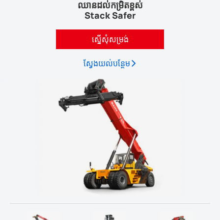
ឈានដល់កម្រិតខ្ពស់
Stack Safer
ស្នើសុំសម្រង់
ស្វែង​យល់​បន្ថែម