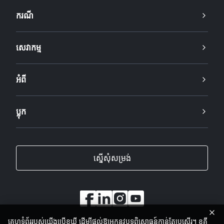
ករណី
សេវាកម្ម
អំពី
ប្លុក
ស្នើសុំសម្រង់
គេហទំព័ររបស់យើងប្រើខូឃី ដើម្បីផ្តល់ឱ្យអ្នកនូវបទពិសោធន៍កាន់តែប្រសើរ។ ខូគី