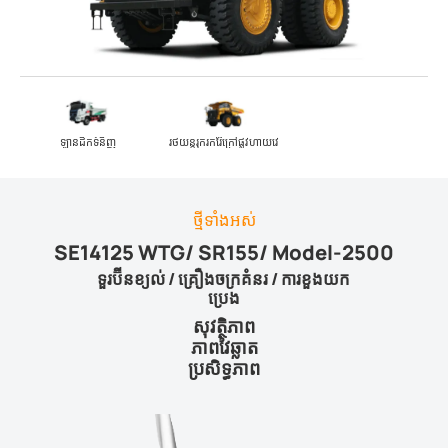
ឡានដឹកទំនិញ
រថយន្តរុករករ៉ែក្រៅផ្លូវហាយវេ
ថ្មី​ទាំងអស់
SE14125 WTG/ SR155/ Model-2500
ទួរប៊ីនខ្យល់ / គ្រឿងចក្រគំនរ / ការខួងយក
ប្រេង
សុវត្ថិភាព
ភាពវៃឆ្លាត
ប្រសិទ្ធភាព