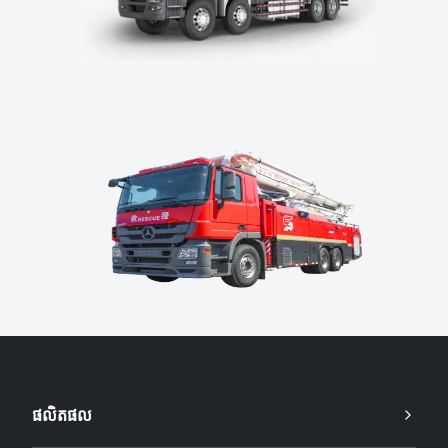
ផលិតផល