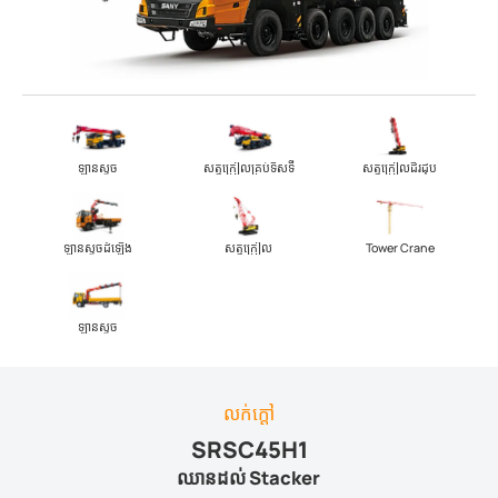
ឡានស្ទូច
សត្វក្រៀលគ្រប់ទិសទី
សត្វក្រៀលដីរដុប
ឡាន​ស្ទូច​ដំឡើង
សត្វក្រៀល
Tower Crane
ឡានស្ទូច
លក់ក្តៅ
SRSC45H1
ឈានដល់ Stacker