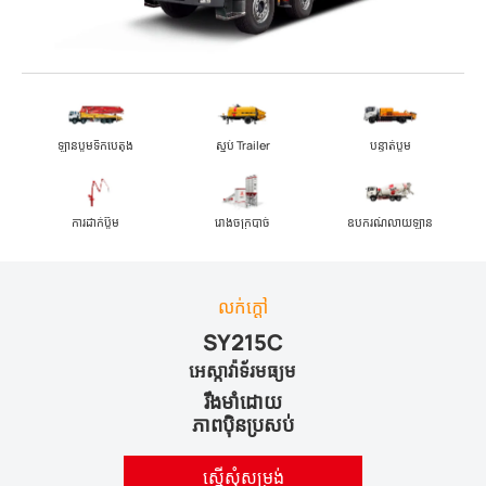
ឡានបូមទឹកបេតុង
ស្នប់ Trailer
បន្ទាត់បូម
ការដាក់ប៊ូម
រោងចក្របាច់
ឧបករណ៍លាយឡាន
លក់ក្តៅ
SY215C
អេស្កាវ៉ាទ័រមធ្យម
រឹងមាំដោយ
ភាពប៉ិនប្រសប់
ស្នើសុំសម្រង់