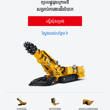
ក្បាលផ្លូវរូងក្រោមដី
សម្រាប់ការងារដ៏លំបាក
ស្នើសុំសម្រង់
ស្វែង​យល់​បន្ថែម
ក្បាលថ្នល់
អ្នកកាប់ធ្យូង
អូសឧបករណ៍បញ្ជូន