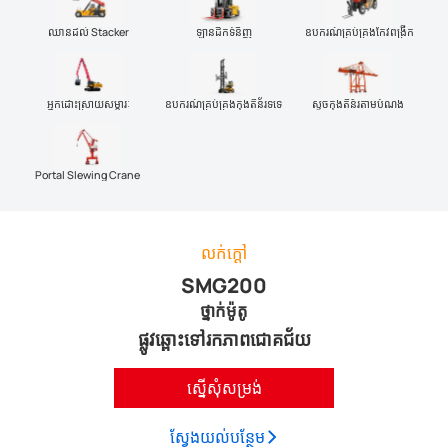
ឈានដល់ Stacker
ឡានដឹកទំនិញ
ឧបករណ៍គ្រប់គ្រងកែវពង្រីក
អ្នកដោះស្រាយសម្ភារៈ
ឧបករណ៍គ្រប់គ្រងកុងតឺន័រទទេ
ស្ទូចកុងតឺន័រតាមបំណង
Portal Slewing Crane
លក់ក្តៅ
SMG200
ថ្នាក់ម៉ូតូ
ផ្លូវឆ្ពោះទៅរកភាពជោគជ័យ
ស្នើសុំសម្រង់
ស្វែង​យល់​បន្ថែម