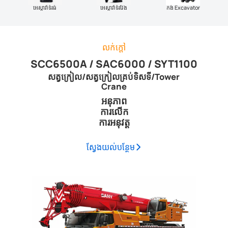
អេស្កាវ៉ាទ័រធំ
អេស្កាវ៉ាទ័រវែង
កង់ Excavator
លក់ក្តៅ
SCC6500A / SAC6000 / SYT1100
សត្វក្រៀល/សត្វក្រៀលគ្រប់ទិសទី/Tower
Crane
អនុភាព
ការលើក
ការអនុវត្ត
ស្វែង​យល់​បន្ថែម