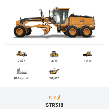
ថ្នាក់ម៉ូតូ
រមៀល
Paver
បណ្តុំ asphalt
ម៉ាស៊ីន​កិន
លក់ក្តៅ
STR318