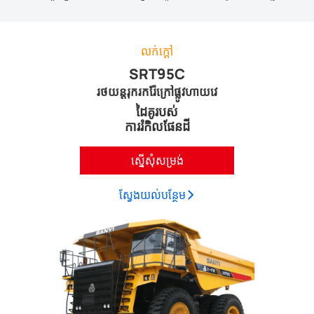
លក់ក្តៅ
SRT95C
រថយន្តរុករករ៉ែក្រៅផ្លូវហាយវេ
ដៃគូរបស់
ការរំកិលផែនដី
ស្នើសុំសម្រង់
ស្វែង​យល់​បន្ថែម