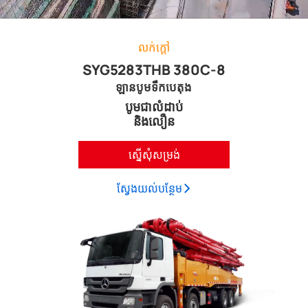
លក់ក្តៅ
SYG5283THB 380C-8
ឡានបូមទឹកបេតុង
បូមជាលំដាប់
និងលឿន
ស្នើសុំសម្រង់
ស្វែង​យល់​បន្ថែម