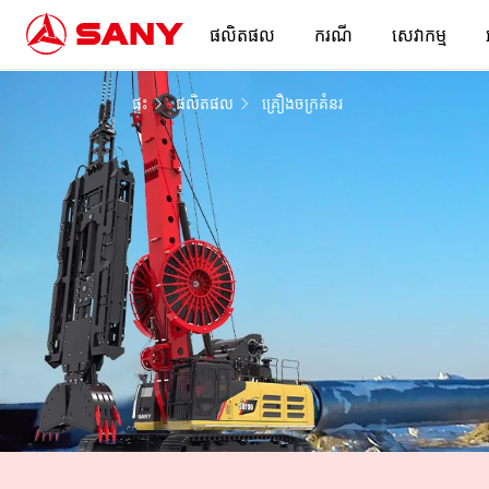
ផលិតផល
ករណី
សេវាកម្ម
ការចាប់យកធារាសាស្ត្រ | គ្រឿងចក្រគំនរ
ផ្ទះ
ផលិតផល
គ្រឿងចក្រគំនរ