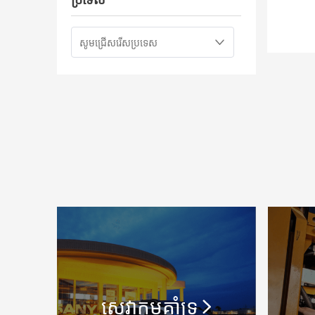
សេវាកម្មគាំទ្រ