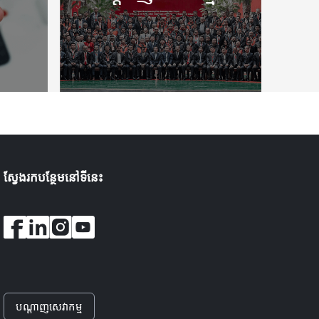
ស្វែងរកបន្ថែមនៅទីនេះ
បណ្តាញសេវាកម្ម