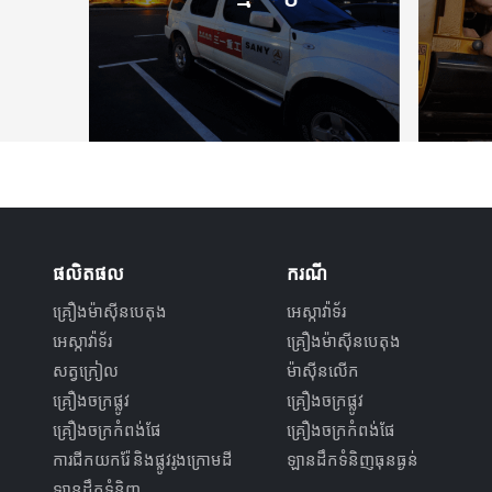
ផលិតផល
ករណី
គ្រឿងម៉ាស៊ីនបេតុង
អេស្កាវ៉ាទ័រ
អេស្កាវ៉ាទ័រ
គ្រឿងម៉ាស៊ីនបេតុង
សត្វក្រៀល
ម៉ាស៊ីនលើក
គ្រឿងចក្រផ្លូវ
គ្រឿងចក្រផ្លូវ
គ្រឿងចក្រកំពង់ផែ
គ្រឿងចក្រកំពង់ផែ
ការជីកយករ៉ែ និងផ្លូវរូងក្រោមដី
ឡានដឹកទំនិញធុនធ្ងន់
ឡានដឹកទំនិញ