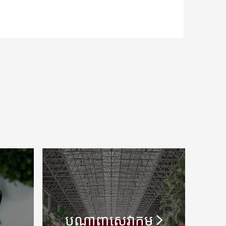
បណ្តាញសេវាកម្ម