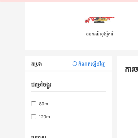
ឧបករណ៍ខួងរ៉ូតារី
តម្រង
កំណត់ឡើងវិញ
ការច
ជម្រៅចង្អូរ
80m
120m
ប្រទេស