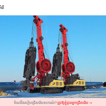
អំពី
មិណដឹងរបៀបជ្រើសរើសឧបករណ៍?
ត្រូវឱ្យខ្ញុំជួយអ្នកជ្រើសរើស →