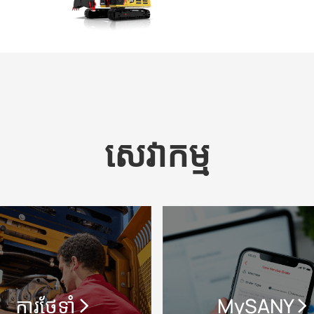
សេវាកម្ម
ការថែទាំ
MySANY