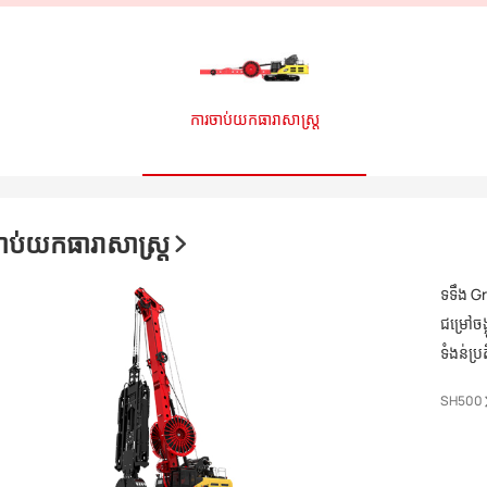
ការចាប់យកធារាសាស្ត្រ
ាប់យកធារាសាស្ត្រ
ទទឹង G
ជម្រៅចង្អ
ទំងន់ប្រត
SH500