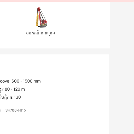
ឧបករណ៍កាត់ត្រេន
roove
:
600 - 1500 mm
ូរ
:
80 - 120 m
ិបត្តិការ
:
130 T
SH700-H11