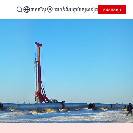
ភាសាខ្មែរ
គេហទំព័របន្ទាប់ផ្សេងទៀត
ការសាកសួរ