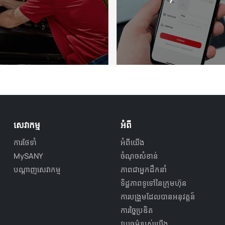
សេវាកម្ម
អំពី
ការថែទាំ
អំពីយើង
MySANY
ចំណុចសំខាន់
បណ្តាញសេវាកម្ម
ភាពជាអ្នកដឹកនាំ
ទិដ្ឋភាពទូទៅនៃក្រុមហ៊ុន
ការបង្រួមដែលបានអនុវត្តន៍
ការច្នៃប្រឌិត
វប្បធម៌របស់យើង