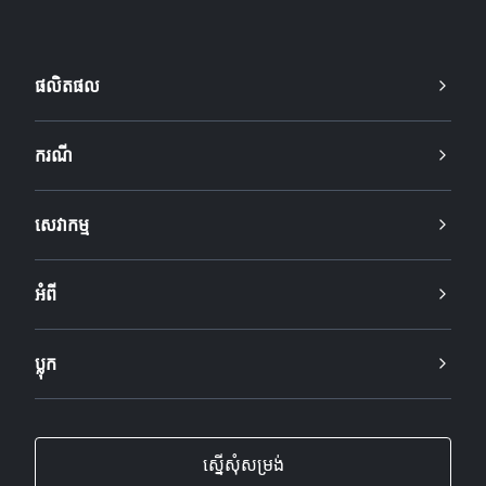
ផលិតផល
ករណី
សេវាកម្ម
អំពី
ប្លុក
ស្នើសុំសម្រង់