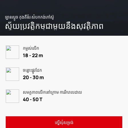
ឡានស្ទូច កុងតឺន័រ សំបកកង់កៅស៊ូ
ស្វ័យប្រវត្តិកម្មជាមួយនឹងសុវត្ថិភាព
កម្ពស់លើក
18 - 22 m
ចន្លោះផ្លូវដែក
20 - 30 m
សមត្ថភាពលើកនៅក្រោម ការរីករាលដាល
40 - 50 T
ស្នើសុំសម្រង់