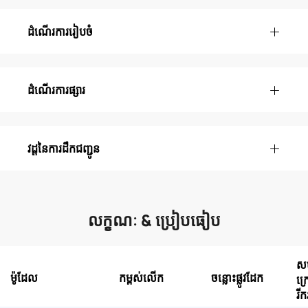
ដំណើរការរៀបចំ
ដំណើរការផ្សារ
វដ្តនៃការដឹកជញ្ជូន
លក្ខណៈ & ប្រៀបធៀប
សម
ម៉ូដែល
កម្ពស់លើក
ចន្លោះផ្លូវដែក
ក្
រី