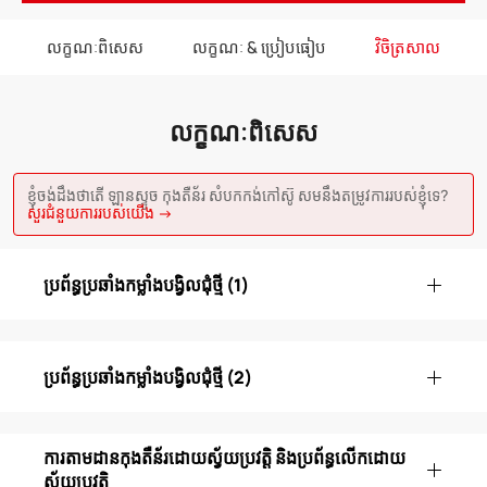
លក្ខណៈពិសេស
លក្ខណៈ & ប្រៀបធៀប
វិចិត្រសាល
លក្ខណៈពិសេស
ខ្ញុំចង់ដឹងថាតើ ឡានស្ទូច កុងតឺន័រ សំបកកង់កៅស៊ូ សមនឹងតម្រូវការរបស់ខ្ញុំទេ?
សួរជំនួយការរបស់យើង →
ប្រព័ន្ធប្រឆាំងកម្លាំងបង្វិលជុំថ្មី (1)
ប្រព័ន្ធប្រឆាំងកម្លាំងបង្វិលជុំថ្មី (2)
ការតាមដានកុងតឺន័រដោយស្វ័យប្រវត្តិ និងប្រព័ន្ធលើកដោយ
ស្វ័យប្រវត្តិ