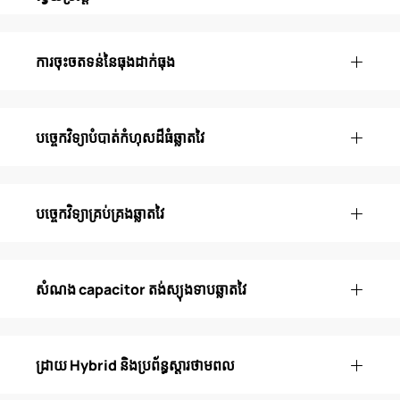
ការចុះចតទន់នៃធុងដាក់ធុង
បច្ចេកវិទ្យាបំបាត់កំហុសដ៏ធំឆ្លាតវៃ
បច្ចេកវិទ្យាគ្រប់គ្រងឆ្លាតវៃ
សំណង capacitor តង់ស្យុងទាបឆ្លាតវៃ
ដ្រាយ Hybrid និងប្រព័ន្ធស្តារថាមពល