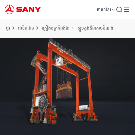
ភាសាខ្មែរ
ផ្ទះ
ផលិតផល
គ្រឿងចក្រកំពង់ផែ
ស្ទូចកុងតឺន័រតាមបំណង