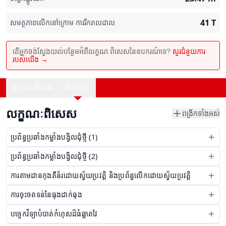
41
T
សមត្ថភាពលើកនៅក្រោម ការរីករាលដាល
តើអ្នកចង់ស្វែងយល់បន្ថែមអំពីលក្ខណៈពិសេសនៃឧបករណ៍ទេ?
សួរជំនួយការ
របស់យើង →
លក្ខណៈពិសេស
ប៉ារ៉ាម៉ែត្រ
លក្ខណៈពិសេស
ពង្រីកទាំងអស់
ប្រព័ន្ធប្រឆាំងកម្លាំងបង្វិលជុំថ្មី (1)
ប្រព័ន្ធប្រឆាំងកម្លាំងបង្វិលជុំថ្មី (2)
ការតាមដានកុងតឺន័រដោយស្វ័យប្រវត្តិ និងប្រព័ន្ធលើកដោយស្វ័យប្រវត្តិ
ការចុះចតទន់នៃធុងដាក់ធុង
បច្ចេកវិទ្យាបំបាត់កំហុសដ៏ធំឆ្លាតវៃ