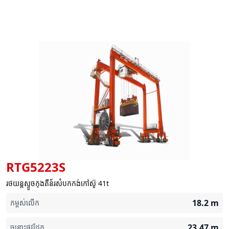
RTG5223S
រថយន្តស្ទូចកុងតឺន័រសំបកកង់កៅស៊ូ 41t
18.2
m
កម្ពស់លើក
23.47
m
ចន្លោះផ្លូវដែក