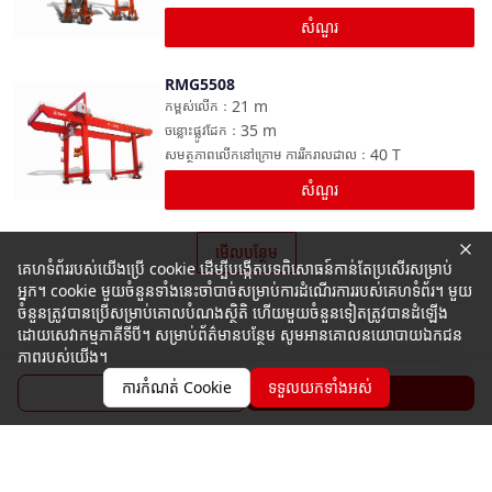
សំណួរ
RMG5508
ប្រៀបធៀប
21
m
កម្ពស់លើក
：
35
m
ចន្លោះផ្លូវដែក
：
40
T
សមត្ថភាពលើកនៅក្រោម ការរីករាលដាល
：
សំណួរ
មើលបន្ថែម
គេហទំព័ររបស់យើងប្រើ cookie ដើម្បីបង្កើតបទពិសោធន៍កាន់តែប្រសើរសម្រាប់
អ្នក។ cookie មួយចំនួនទាំងនេះចាំបាច់សម្រាប់ការដំណើរការរបស់គេហទំព័រ។ មួយ
ចំនួនត្រូវបានប្រើសម្រាប់គោលបំណងស្ថិតិ ហើយមួយចំនួនទៀតត្រូវបានដំឡើង
ដោយសេវាកម្មភាគីទីបី។ សម្រាប់ព័ត៌មានបន្ថែម សូមអានគោលនយោបាយឯកជន
ភាពរបស់យើង។
ការកំណត់ Cookie
ទទួលយកទាំងអស់
ប្រូសួរ
សំណួរ