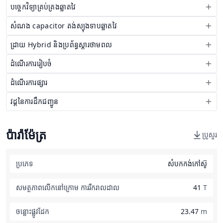
បច្ចេកវិទ្យាគ្រប់គ្រងឆ្លាតវៃ
សំណង capacitor តង់ស្យុងទាបឆ្លាតវៃ
ដ្រាយ Hybrid និងប្រព័ន្ធស្តារថាមពល
ដំណើរការរៀបចំ
ដំណើរការផ្សារ
វដ្តនៃការដឹកជញ្ជូន
ប៉ារ៉ាម៉ែត្រ
ប្រូសួរ
ប្រភេទ
សំបកកង់កៅស៊ូ
សមត្ថភាពលើកនៅក្រោម ការរីករាលដាល
41
T
ចន្លោះផ្លូវដែក
23.47
m