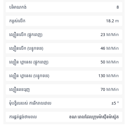
បរិមាណកង់
8
កម្ពស់លើក
18.2
m
ល្បឿនលើក (ផ្ទុកពេញ)
23
M/Min
ល្បឿនលើក (បន្ទុកទទេ)
46
M/Min
ល្បឿន ហ្គានេស (ផ្ទុកពេញ)
50
M/Min
ល្បឿន ហ្គានេស (បន្ទុកទទេ)
130
M/Min
ល្បឿនរទេះរុញ
70
M/Min
មុំបង្វិលរបស់ ការរីករាលដាល
±5
°
ការផ្គត់ផ្គង់ថាមពល
ខណៈពេលដែលក្រុមម៉ាស៊ីនម៉ាស៊ូត