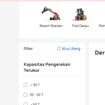
Reach Stacker
Truk Garpu
Pen
Filter
Atur Ulang
Der
Kapasitas Pengerekan
Terukur
＜30 T
30 - 50 T
＞50 T