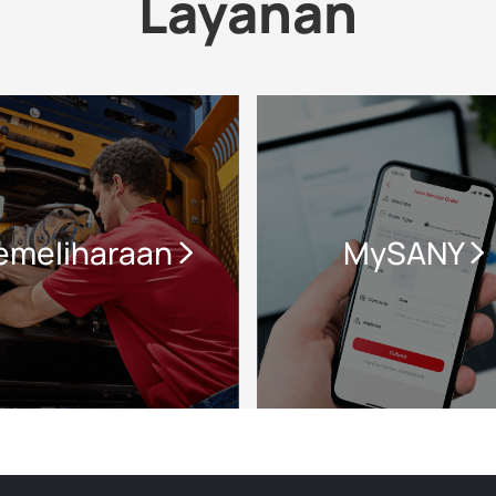
Layanan
emeliharaan
MySANY