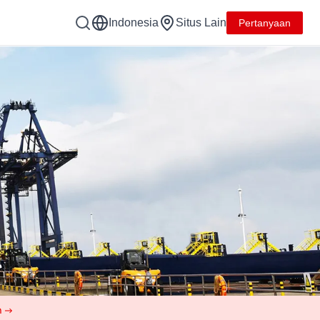
Indonesia
Situs Lain
Pertanyaan
h →