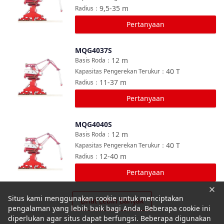
9,5-35
m
Radius
：
Pertanyaan
MQG4037S
Bandingkan
12
m
Basis Roda
：
40
T
Kapasitas Pengerekan Terukur
：
11-37
m
Radius
：
Pertanyaan
MQG4040S
Bandingkan
12
m
Basis Roda
：
40
T
Kapasitas Pengerekan Terukur
：
12-40
m
Radius
：
Pertanyaan
Situs kami menggunakan cookie untuk menciptakan
Lihat Lebih Banyak
pengalaman yang lebih baik bagi Anda. Beberapa cookie ini
diperlukan agar situs dapat berfungsi. Beberapa digunakan