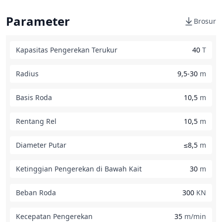
Parameter
Brosur
Kapasitas Pengerekan Terukur
40
T
Radius
9,5-30
m
Basis Roda
10,5
m
Rentang Rel
10,5
m
Diameter Putar
≤8,5
m
Ketinggian Pengerekan di Bawah Kait
30
m
Beban Roda
300
KN
Kecepatan Pengerekan
35
m/min