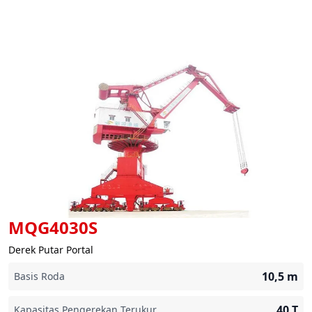
MQG4030S
Derek Putar Portal
10,5
m
Basis Roda
40
T
Kapasitas Pengerekan Terukur