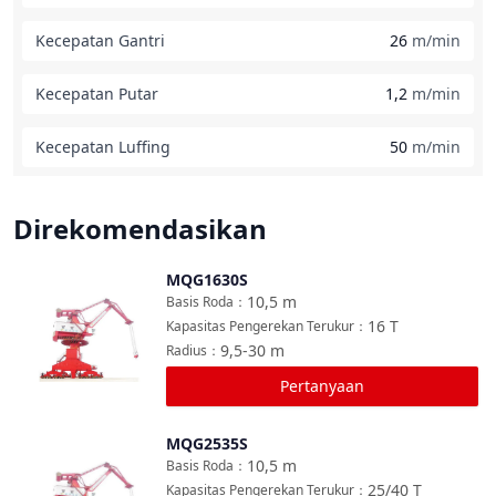
Kecepatan Gantri
26
m/min
Kecepatan Putar
1,2
m/min
Kecepatan Luffing
50
m/min
Direkomendasikan
MQG1630S
Bandingkan
10,5
m
Basis Roda
：
16
T
Kapasitas Pengerekan Terukur
：
9,5-30
m
Radius
：
Pertanyaan
MQG2535S
Bandingkan
10,5
m
Basis Roda
：
25/40
T
Kapasitas Pengerekan Terukur
：