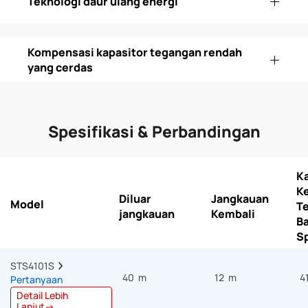
Teknologi daur ulang energi
Kompensasi kapasitor tegangan rendah
yang cerdas
Spesifikasi & Perbandingan
Ka
K
Diluar
Jangkauan
Model
Te
jangkauan
Kembali
B
S
STS4101S  
40 m
12 m
4
Pertanyaan
Detail Lebih
Lanjut→