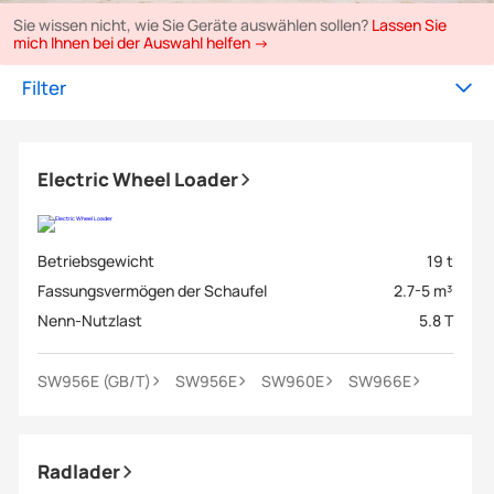
Sie wissen nicht, wie Sie Geräte auswählen sollen?
Lassen Sie
mich Ihnen bei der Auswahl helfen →
Filter
Electric Wheel Loader
Betriebsgewicht
19 t
Fassungsvermögen der Schaufel
2.7-5 m³
Nenn-Nutzlast
5.8 T
SW956E (GB/T)
SW956E
SW960E
SW966E
Radlader