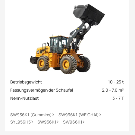
Betriebsgewicht
10 - 25 t
Fassungsvermögen der Schaufel
2.0 - 7.0 m³
Nenn-Nutzlast
3 - 7 T
SW936K1 (Cummins)
SW936K1 (WEICHAI)
SYL956H5
SW956K1
SW966K1