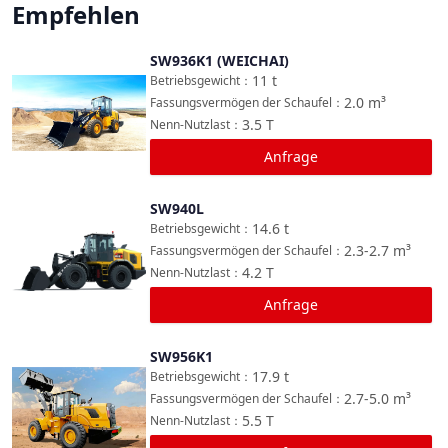
Empfehlen
SW936K1 (WEICHAI)
Vergleichen
11
t
Betriebsgewicht
：
2.0
m³
Fassungsvermögen der Schaufel
：
3.5
T
Nenn-Nutzlast
：
Anfrage
SW940L
Vergleichen
14.6
t
Betriebsgewicht
：
2.3-2.7
m³
Fassungsvermögen der Schaufel
：
4.2
T
Nenn-Nutzlast
：
Anfrage
SW956K1
Vergleichen
17.9
t
Betriebsgewicht
：
2.7-5.0
m³
Fassungsvermögen der Schaufel
：
5.5
T
Nenn-Nutzlast
：