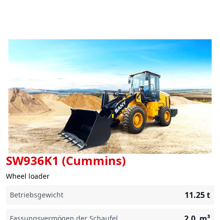
SW936K1 (Cummins)
Wheel loader
11.25
t
Betriebsgewicht
2.0
m³
Fassungsvermögen der Schaufel