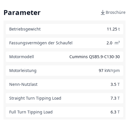
Parameter
Broschüre
Betriebsgewicht
11.25
t
Fassungsvermögen der Schaufel
2.0
m³
Motormodell
Cummins QSB5.9-C130-30
Motorleistung
97
kW/rpm
Nenn-Nutzlast
3.5
T
Straight Turn Tipping Load
7.3
T
Full Turn Tipping Load
6.3
T