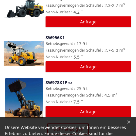
2.3-2.7
m³
Fassungsvermögen der Schaufel
：
4.2
T
Nenn-Nutzlast
：
Anfrage
SW956K1
Vergleichen
17.9
t
Betriebsgewicht
：
2.7-5.0
m³
Fassungsvermögen der Schaufel
：
5.5
T
Nenn-Nutzlast
：
Anfrage
SW978K1Pro
Vergleichen
25.5
t
Betriebsgewicht
：
4.5
m³
Fassungsvermögen der Schaufel
：
7.5
T
Nenn-Nutzlast
：
Anfrage
Unsere Website verwendet Cookies, um Ihnen ein besseres
Mehr anzeigen
Erlebnis zu bieten. Einige dieser Cookies sind für die