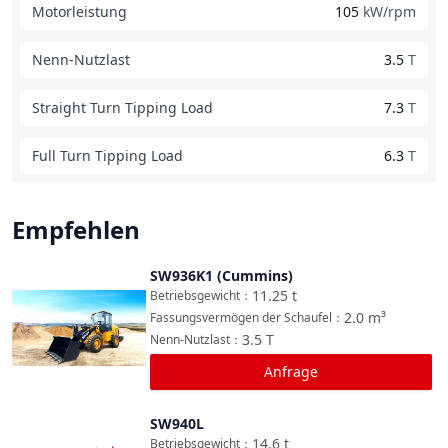
Motorleistung
105
kW/rpm
Nenn-Nutzlast
3.5
T
Straight Turn Tipping Load
7.3
T
Full Turn Tipping Load
6.3
T
Empfehlen
SW936K1 (Cummins)
Vergleichen
11.25
t
Betriebsgewicht
：
2.0
m³
Fassungsvermögen der Schaufel
：
3.5
T
Nenn-Nutzlast
：
Anfrage
SW940L
Vergleichen
14.6
t
Betriebsgewicht
：