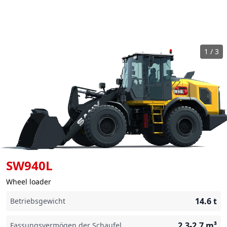
1
/
3
SW940L
Wheel loader
14.6
t
Betriebsgewicht
2.3-2.7
m³
Fassungsvermögen der Schaufel