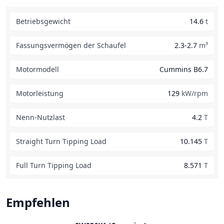
Betriebsgewicht
14.6
t
Fassungsvermögen der Schaufel
2.3-2.7
m³
Motormodell
Cummins B6.7
Motorleistung
129
kW/rpm
Nenn-Nutzlast
4.2
T
Straight Turn Tipping Load
10.145
T
Full Turn Tipping Load
8.571
T
Empfehlen