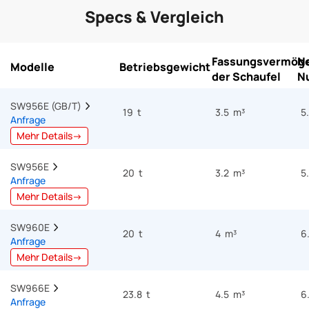
Specs & Vergleich
Fassungsvermög
N
Modelle
Betriebsgewicht
der Schaufel
Nu
SW956E (GB/T)  
19 t
3.5 m³
5
Anfrage
Mehr Details→
SW956E  
20 t
3.2 m³
5
Anfrage
Mehr Details→
SW960E  
20 t
4 m³
6
Anfrage
Mehr Details→
SW966E  
23.8 t
4.5 m³
6
Anfrage