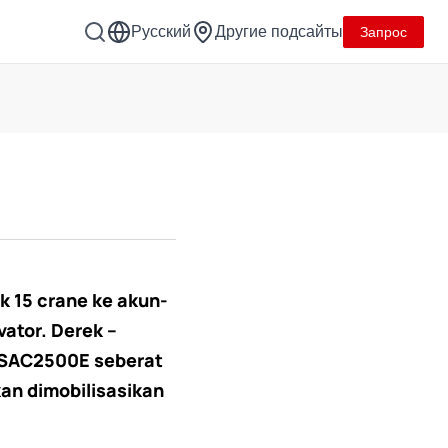
Русский
Другие подсайты
Запрос
k 15 crane ke akun-
ator. Derek –
n SAC2500E seberat
an dimobilisasikan