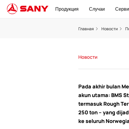
Продукция
Случаи
Серви
Главная
Новости
П
Новости
Pada akhir bulan M
akun utama: BMS St
termasuk Rough Terr
250 ton – yang dija
ke seluruh Norwegia