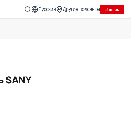
Русский
Другие подсайты
Запрос
ь SANY