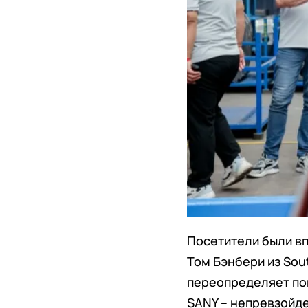
Посетители были в
Том Бэнбери из Sou
переопределяет по
SANY – непревзойде