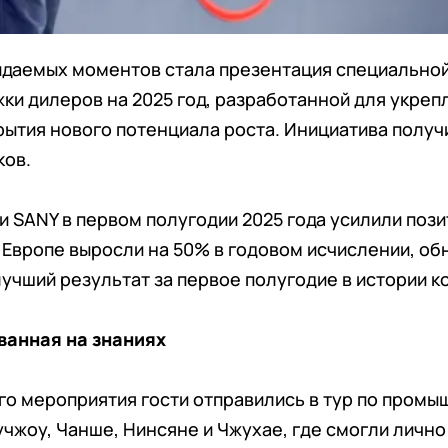
идаемых моментов стала презентация специально
и дилеров на 2025 год, разработанной для укреп
рытия нового потенциала роста. Инициатива полу
ков.
 SANY в первом полугодии 2025 года усилили поз
 Европе выросли на 50% в годовом исчислении, о
лучший результат за первое полугодие в истории к
ванная на знаниях
го мероприятия гости отправились в тур по пром
учжоу, Чанше, Нинсяне и Чжухае, где смогли личн