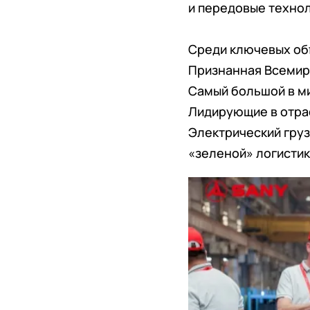
и передовые технол
Среди ключевых об
Признанная Всемир
Самый большой в мире
Лидирующие в отра
Электрический груз
«зеленой» логисти