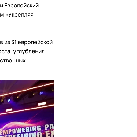
ии Европейский
ом «Укрепляя
 из 31 европейской
ста, углубления
дственных