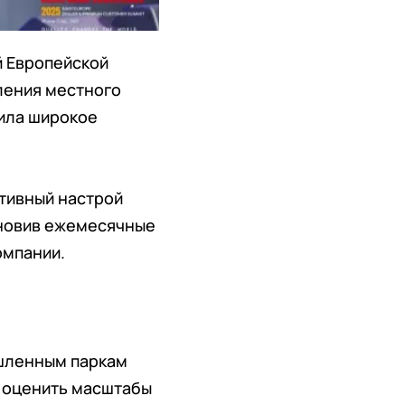
й Европейской
ления местного
чила широкое
итивный настрой
бновив ежемесячные
омпании.
ышленным паркам
о оценить масштабы