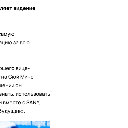
еляет видение
 самую
ацию за всю
ршего вице-
-на Сюй Минс
щении он
знать, использовать
 вместе с SANY,
будущее».