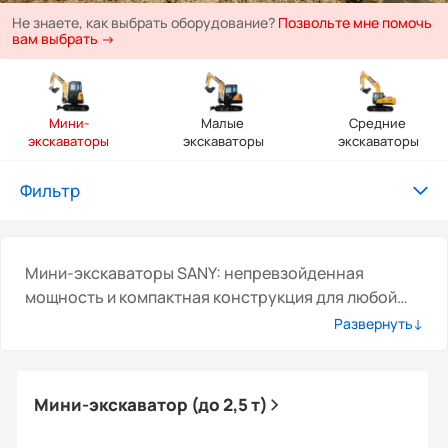
Не знаете, как выбрать оборудование?
Позвольте мне помочь
вам выбрать →
Мини-
Малые 
Средние 
экскаваторы
экскаваторы
экскаваторы
Фильтр
Мини-экскаваторы SANY: непревзойденная
мощность и компактная конструкция для любой
работы
Развернуть↓
Мини-экскаваторы SANY — это воплощение
высокой производительности, компактной
конструкции и прочной конструкции. Они
Мини-экскаватор (до 2,5 т)
являются идеальным решением для любой
строительной площадки и всех видов