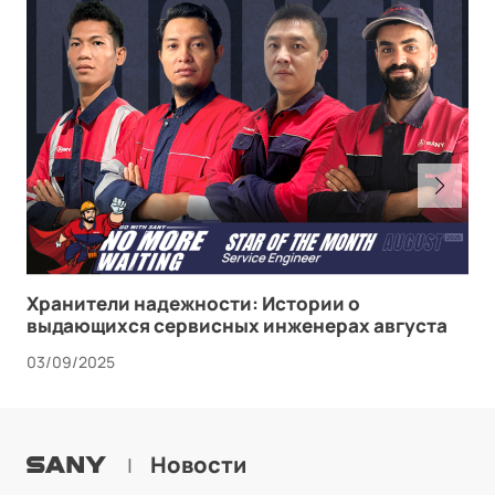
Хранители надежности: Истории о
выдающихся сервисных инженерах августа
03/09/2025
Новости
|