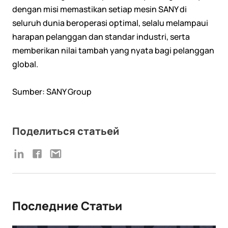
dengan misi memastikan setiap mesin SANY di
seluruh dunia beroperasi optimal, selalu melampaui
harapan pelanggan dan standar industri, serta
memberikan nilai tambah yang nyata bagi pelanggan
global.
Sumber: SANY Group
Поделиться статьей
Последние Статьи