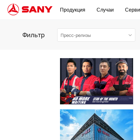
Продукция
Случаи
Серви
Новости SANY-ru-3_0_0
Фильтр