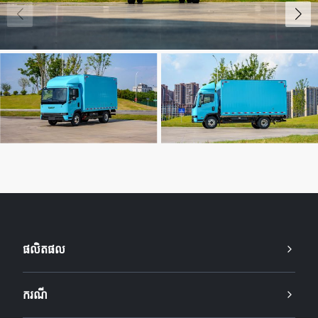
ផលិតផល
ករណី