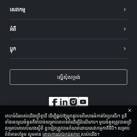
សេវាកម្ម
អំពី
ប្លុក
ស្នើសុំសម្រង់
គេហទំព័ររបស់យើងប្រើខូឃី ដើម្បីផ្តល់ឱ្យអ្នកនូវបទពិសោធន៍កាន់តែប្រសើរ។ ខូគី
ទាំងនេះមួយចំនួនគឺចាំបាច់សម្រាប់គេហទំព័រដើម្បីដំណើរការ។ មួយចំនួនត្រូវបានប្រើ
សម្រាប់គោលបំណងស្ថិតិ ខ្លះទៀតត្រូវបានកំណត់ដោយសេវាកម្មភាគីទីបី។ សម្រាប់
ភាពឯកជន
ផែនទីគេហទំព័រ
មតិយោបល់
ទៅលើ
ព័ត៌មានបន្ថែម សូមអាន
គោលការណ៍ឯកជនភាព
របស់យើង។