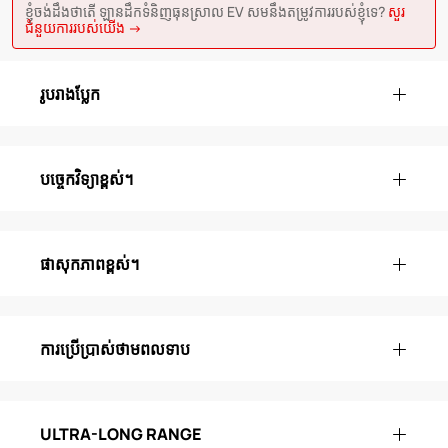
ខ្ញុំចង់ដឹងថាតើ ឡានដឹកទំនិញធុនស្រាល EV សមនឹងតម្រូវការរបស់ខ្ញុំទេ?
សួរ
ជំនួយការរបស់យើង →
រូបរាងប្លែក
បច្ចេកវិទ្យាខ្ពស់។
ផាសុកភាពខ្ពស់។
ការប្រើប្រាស់ថាមពលទាប
ULTRA-LONG RANGE