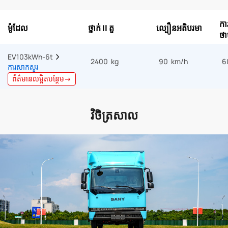
កា
ម៉ូដែល
ថ្នាក់ Il តួ
ល្បឿនអតិបរមា
ថា
EV103kWh-6t  
2400 kg
90 km/h
6
ការសាកសួរ
ព័ត៌មានលម្អិតបន្ថែម→
វិចិត្រសាល