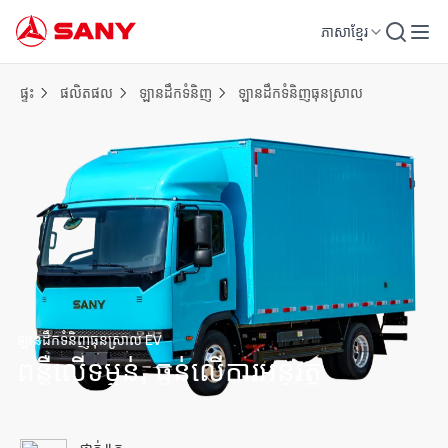
ភាសាខ្មែរ
ផ្ទះ
ផលិតផល
ឡានដឹកទំនិញ
ឡានដឹកទំនិញធុនស្រាល
ឡានដឹកទំនិញធុនស្រាល EV
ពន្លឺលើទម្ងន់, ធ្ងន់លើការអនុវត្ត