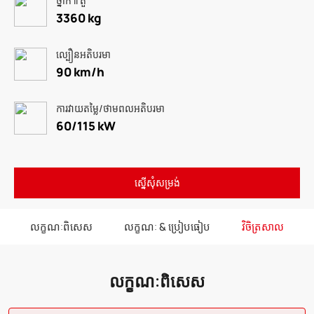
ថ្នាក់ Il តួ
3360 kg
ល្បឿនអតិបរមា
90 km/h
ការវាយតម្លៃ/ថាមពលអតិបរមា
60/115 kW
ស្នើសុំសម្រង់
លក្ខណៈពិសេស
លក្ខណៈ & ប្រៀបធៀប
វិចិត្រសាល
លក្ខណៈពិសេស