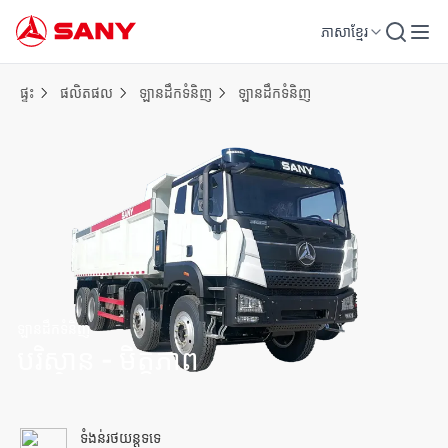
ភាសាខ្មែរ
ផ្ទះ
ផលិតផល
ឡានដឹកទំនិញ
ឡានដឹកទំនិញ
ឡានដឹកទំនិញ
បរិស្ថាន - មិត្តភាព
ទំងន់រថយន្តទទេ