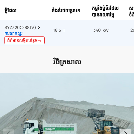
កម្លាំងម៉ូទ័រដែល
សម
ម៉ូដែល
ទំងន់រថយន្តទទេ
បានវាយតម្លៃ
ទំ
SYZ320C-8S(Ⅴ)  
18.5 T
340 kW
2
ការសាកសួរ
ព័ត៌មានលម្អិតបន្ថែម→
វិចិត្រសាល