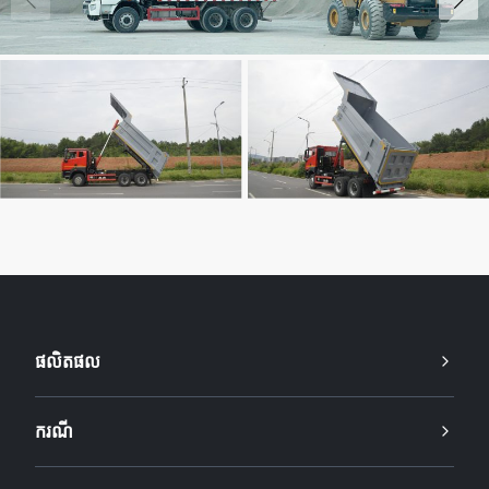
ផលិតផល
ករណី