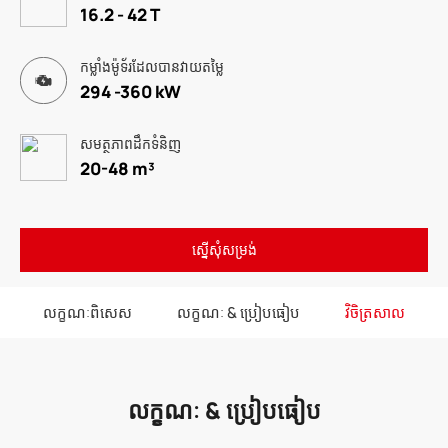
16.2 - 42 T
កម្លាំងម៉ូទ័រដែលបានវាយតម្លៃ
294 -360 kW
សមត្ថភាពដឹកទំនិញ
20-48 m³
ស្នើសុំសម្រង់
លក្ខណៈពិសេស
លក្ខណៈ & ប្រៀបធៀប
វិចិត្រសាល
លក្ខណៈ & ប្រៀបធៀប