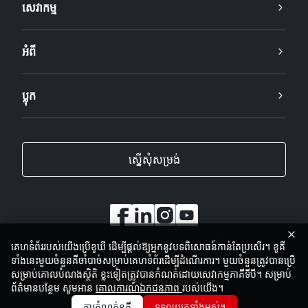
សេវាកម្ម
អំពី
ប្លុក
ស្នើសុំសម្រង់
គេហទំព័ររបស់យើងប្រើខូឃី ដើម្បីផ្តល់ឱ្យអ្នកនូវបទពិសោធន៍កាន់តែប្រសើរ។ ខូគី
ទាំងនេះមួយចំនួនគឺចាំបាច់សម្រាប់គេហទំព័រដើម្បីដំណើរការ។ មួយចំនួនត្រូវបានប្រើ
សម្រាប់គោលបំណងស្ថិតិ ខ្លះទៀតត្រូវបានកំណត់ដោយសេវាកម្មភាគីទីបី។ សម្រាប់
ភាពឯកជន
ផែនទីគេហទំព័រ
មតិយោបល់
ទៅលើ
ព័ត៌មានបន្ថែម សូមអាន
គោលការណ៍ឯកជនភាព
របស់យើង។
2001-2026
ក្រុម SANY រក្សាសិទ្ធិទាំងអស់
ការកំណត់ខូគី
ទទួលយកទាំងអស់។