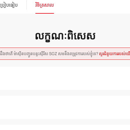
ប្រៀបធៀប
វិចិត្រសាល
លក្ខណៈពិសេស
ចង់ដឹងថាតើ ម៉ាស៊ីនបញ្ចូនបន្ទះស៊ីរីស SGZ សមនឹងតម្រូវការរបស់ខ្ញុំទេ?
សួរជំនួយការរបស់