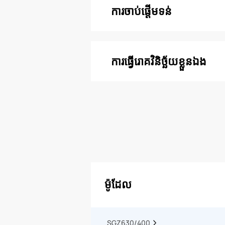
ការចាប់ផ្តើមទន់
ការធ្វើរោគវិនិច្ឆ័យខ្លួនឯង
ម៉ូដែល
SGZ630/400  