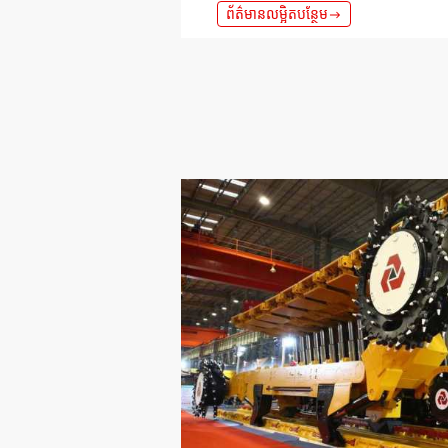
ព័ត៌មានលម្អិតបន្ថែម→