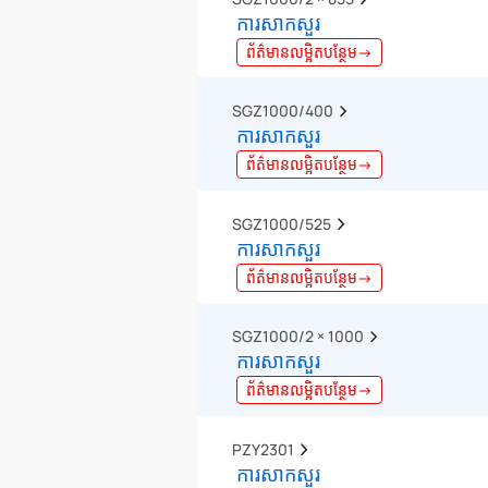
ការសាកសួរ
ព័ត៌មានលម្អិតបន្ថែម→
SGZ1000/400  
ការសាកសួរ
ព័ត៌មានលម្អិតបន្ថែម→
SGZ1000/525  
ការសាកសួរ
ព័ត៌មានលម្អិតបន្ថែម→
SGZ1000/2 × 1000  
ការសាកសួរ
ព័ត៌មានលម្អិតបន្ថែម→
PZY2301  
ការសាកសួរ