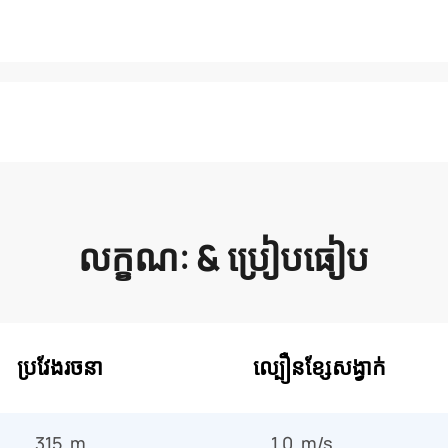
លក្ខណៈ & ប្រៀបធៀប
ប្រវែងរចនា
ល្បឿនខ្សែសង្វាក់
315 m
1.0 m/s