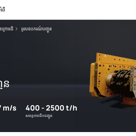
អំពី
រូងក្រោមដី
អូសឧបករណ៍បញ្ជូន
ូន
.7 m/s
400 - 2500 t/h
សមត្ថភាពដឹកជញ្ជូន