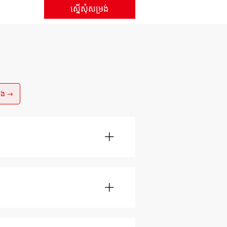
ស្នើសុំសម្រង់
យើង →