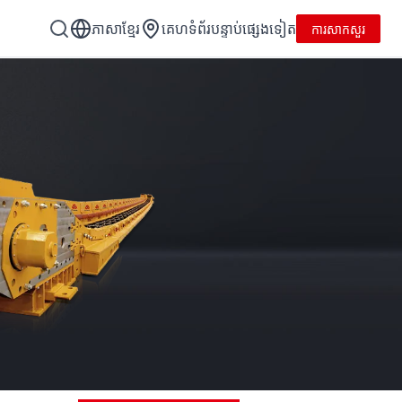
ភាសាខ្មែរ
គេហទំព័របន្ទាប់ផ្សេងទៀត
ការសាកសួរ