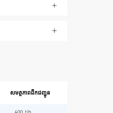
សមត្ថភាពដឹកជញ្ជូន
400 t/h