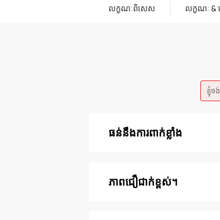
លក្ខណៈពិសេស
លក្ខណៈ & 
ខ្ញុំ
ធន់នឹងការពាក់ខ្លាំង
ភាពជឿជាក់ខ្ពស់។