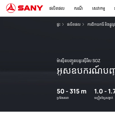
ផលិតផល
ករណី
សេវាកម្ម
ផ្ទះ
ផលិតផល
ការជីកយករ៉ែ និងផ្លូវ
ម៉ាស៊ីនបញ្ចូនបន្ទះស៊ីរីស SGZ
អូសឧបករណ៍បញ្ជ
50 - 315 m
1.0 - 1
ប្រវែងរចនា
ល្បឿនខ្សែសង្វាក់