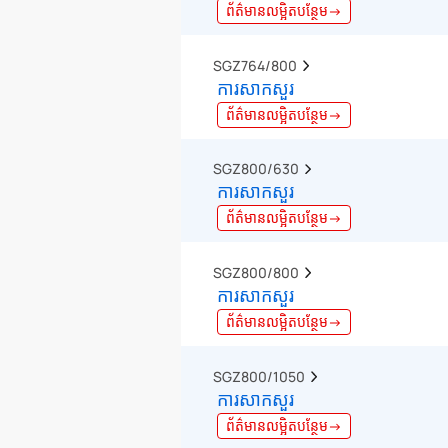
ព័ត៌មានលម្អិតបន្ថែម→
SGZ764/800  
ការសាកសួរ
ព័ត៌មានលម្អិតបន្ថែម→
SGZ800/630  
ការសាកសួរ
ព័ត៌មានលម្អិតបន្ថែម→
SGZ800/800  
ការសាកសួរ
ព័ត៌មានលម្អិតបន្ថែម→
SGZ800/1050  
ការសាកសួរ
ព័ត៌មានលម្អិតបន្ថែម→