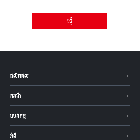
សូមទទួលយកគោលការណ៍ឯកជនភាព។
ផលិតផល
ករណី
សេវាកម្ម
អំពី