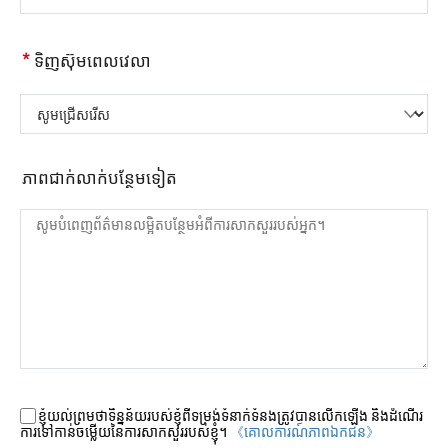
*
ទិញស៊ុមពេលវេលា
សូមជ្រើសរើស
ភាពជាក់លាក់បន្ថែមទៀត
ខ្ញុំយល់ព្រមថាទិន្នន័យរបស់ខ្ញុំពីទម្រង់ទំនាក់ទំនងត្រូវបានលើកឡើង និងដំណើរ
ការទៅកាន់ចម្លើយនៃការសាកសួររបស់ខ្ញុំ។
《គោលការណ៍​ភាព​ឯកជន》