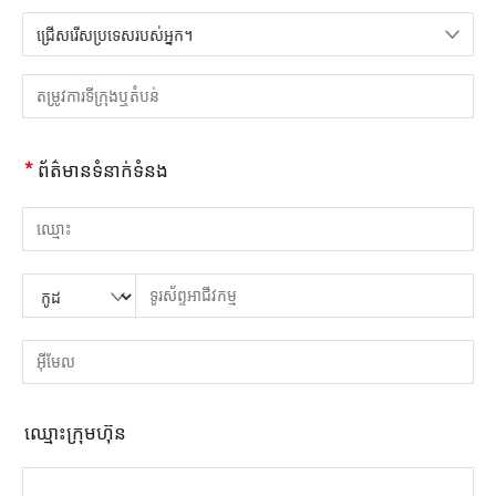
ជ្រើសរើសប្រទេសរបស់អ្នក។
សូមជ្រើសរើសប្រទេស
សូមបញ្ចូលទីក្រុង ឬតំបន់
*
ព័ត៌មានទំនាក់ទំនង
សូមបញ្ចូលឈ្មោះ
សូមបញ្ចូលលេខកូដប្រទេស
សូមបញ្ចូលកូដតំបន់
សូមបញ្ចូលទូរស័ព្ទ
សូមបញ្ចូលលេខទូរស័ព្ទត្រឹមត្រូវ។(8-15)
សូមបញ្ចូលអាសយដ្ឋានអ៊ីមែល
សូមបញ្ចូលអាសយដ្ឋានអ៊ីមែលត្រឹមត្រូវ។
ឈ្មោះ​ក្រុម​ហ៊ុន