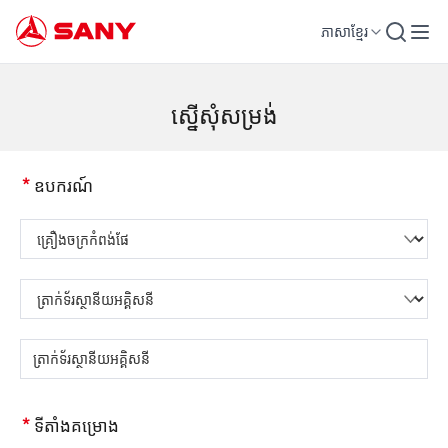
ភាសាខ្មែរ
គ្រឿងចក្រសំណង់ | ឧបករណ៍បេតុង | ស្ទូចសំណង់ - SANY Group
ស្នើសុំសម្រង់
*
ឧបករណ៍
សូមជ្រើសរើសប្រភេទផលិតផល
សូមជ្រើសរើសប្រភេទផលិតផល
សូមបញ្ចូលគំរូផលិតផល
*
ទីតាំងគម្រោង