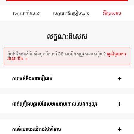
លក្ខណៈពិសេស
លក្ខណៈ & ប្រៀបធៀប
វិចិត្រសាល
លក្ខណៈពិសេស
ខ្ញុំចង់ដឹងថាតើ ម៉ាស៊ីនបូមទឹកស៊េរី C6 សមនឹងតម្រូវការរបស់ខ្ញុំទេ?
សួរជំនួយការ
របស់យើង →
ភាពធន់និងភាពជឿជាក់
ពាក់គ្រឿងបន្លាស់ដែលមានអាយុកាលសេវាកម្មយូរ
ការចំណាយលើការថែទាំទាប