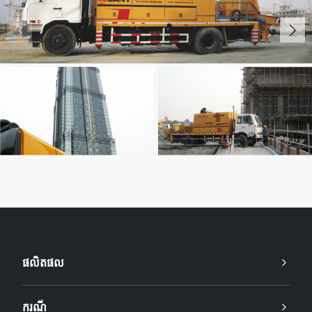
ផលិតផល
ករណី