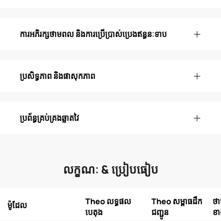
ការអភិរក្សថាមពល និងការប្រើប្រាស់ប្រេងឥន្ធនៈទាប
ប្រសិទ្ធភាព និងផាសុកភាព
ប្រព័ន្ធគ្រប់គ្រងឆ្លាតវៃ
លក្ខណៈ & ប្រៀបធៀប
Theo លទ្ធផល
Theo សម្ពាធដឹក
ថា
ម៉ូដែល
បេតុង
ជញ្ជូន
ខ