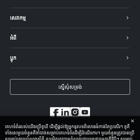
សេវាកម្ម
អំពី
ប្លុក
ស្នើសុំសម្រង់
គេហទំព័ររបស់យើងប្រើខូឃី ដើម្បីផ្តល់ឱ្យអ្នកនូវបទពិសោធន៍កាន់តែប្រសើរ។ ខូគី
ទាំងនេះមួយចំនួនគឺចាំបាច់សម្រាប់គេហទំព័រដើម្បីដំណើរការ។ មួយចំនួនត្រូវបានប្រើ
សម្រាប់គោលបំណងស្ថិតិ ខ្លះទៀតត្រូវបានកំណត់ដោយសេវាកម្មភាគីទីបី។ សម្រាប់