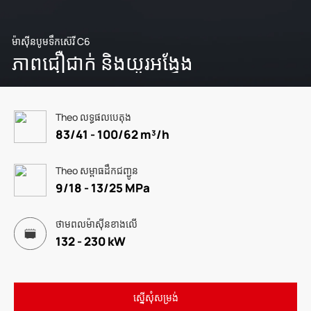
ម៉ាស៊ីនបូមទឹកស៊េរី C6
ភាពជឿជាក់ និងយូរអង្វែង
Theo លទ្ធផលបេតុង
83/41 - 100/62 m³/h
Theo សម្ពាធដឹកជញ្ជូន
9/18 - 13/25 MPa
ថាមពលម៉ាស៊ីនខាងលើ
132 - 230 kW
ស្នើសុំសម្រង់