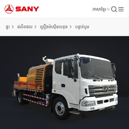
ភាសាខ្មែរ
ផ្ទះ
ផលិតផល
គ្រឿងម៉ាស៊ីនបេតុង
បន្ទាត់បូម