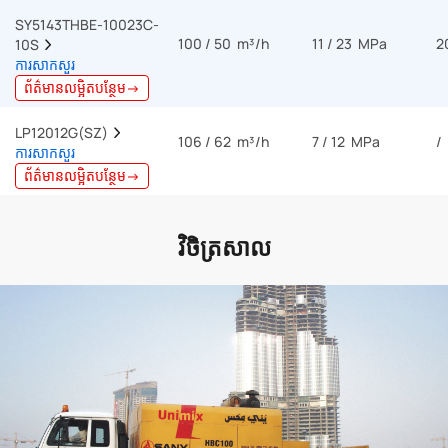
SY5143THBE-10023C-
100 / 50 m³/h
11 / 23 MPa
2
10S  
ការសាកសួរ
ព័ត៌មានលម្អិតបន្ថែម→
LP12012G(SZ)  
106 / 62 m³/h
7 / 12 MPa
/
ការសាកសួរ
ព័ត៌មានលម្អិតបន្ថែម→
វិចិត្រសាល