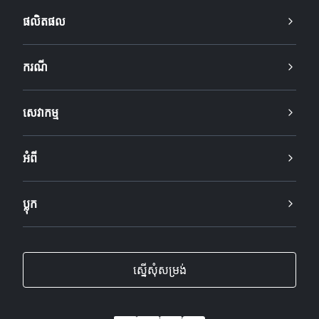
ផលិតផល
ករណី
សេវាកម្ម
អំពី
ប្លុក
ស្នើសុំសម្រង់