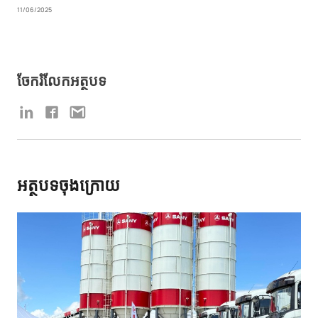
11/06/2025
ចែករំលែកអត្ថបទ
អត្ថបទចុងក្រោយ