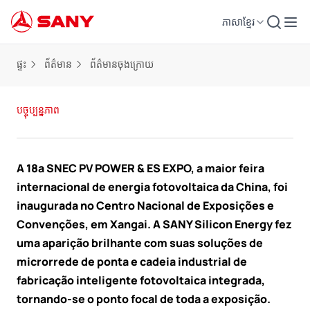
ភាសាខ្មែរ
ផ្ទះ
ព័ត៌មាន
ព័ត៌មានចុងក្រោយ
បច្ចុប្បន្នភាព
A 18ª SNEC PV POWER & ES EXPO, a maior feira
internacional de energia fotovoltaica da China, foi
inaugurada no Centro Nacional de Exposições e
Convenções, em Xangai. A SANY Silicon Energy fez
uma aparição brilhante com suas soluções de
microrrede de ponta e cadeia industrial de
fabricação inteligente fotovoltaica integrada,
tornando-se o ponto focal de toda a exposição.