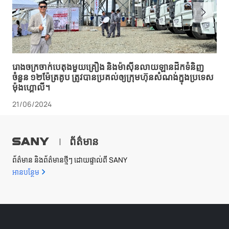
រោងចក្រ​ចាក់​បេតុង​មួយ​គ្រឿង និង​ម៉ាស៊ីន​លាយ​ឡាន​ដឹក​ទំនិញ​
ចំនួន ១២​ម៉ែត្រគូប ត្រូវ​បាន​ប្រគល់​ឲ្យ​ក្រុមហ៊ុន​សំណង់​ក្នុង​ប្រទេស​
ម៉ុងហ្គោលី។
21/06/2024
ព័ត៌មាន
|
ព័ត៌មាន និងព័ត៌មានថ្មីៗ ដោយផ្ទាល់ពី SANY
អាន​បន្ថែម