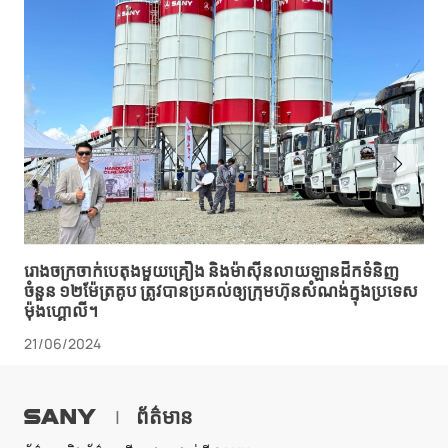
រោងចក្រ​ចាក់​បេតុង​មួយ​គ្រឿង និង​ម៉ាស៊ីន​លាយ​ឡាន​ដឹក​ទំនិញ​
ចំនួន ១២​ម៉ែត្រគូប ត្រូវ​បាន​ប្រគល់​ឲ្យ​ក្រុមហ៊ុន​សំណង់​ក្នុង​ប្រទេស​
ម៉ុងហ្គោលី។
21/06/2024
ព័ត៌មាន
|