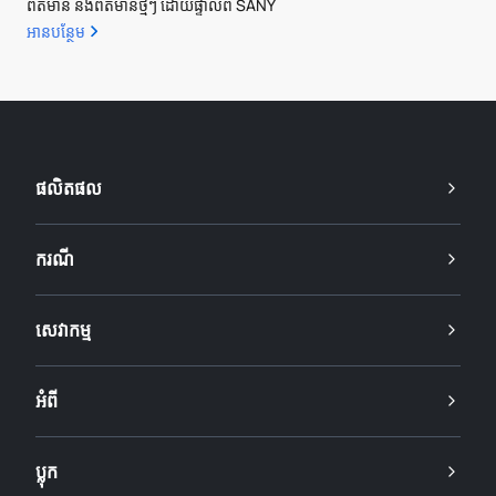
ព័ត៌មាន និងព័ត៌មានថ្មីៗ ដោយផ្ទាល់ពី SANY
អាន​បន្ថែម
ផលិតផល
ករណី
សេវាកម្ម
អំពី
ប្លុក