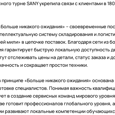
ного турне SANY укрепила связи с клиентами в 180
Больше никакого ожидания» – своевременные пос
нтеллектуальную систему складирования и логис
й мили» в цепочке поставок. Благодаря сети из б
ия гарантирует быструю локальную доступность д
ут отслеживать цены на детали, статус заказа и до
ачность и сокращает простои техники.
в принципе «Больше никакого ожидания» основана
отовке специалистов. Понимая важность квалифиц
ует в создание сервисных команд мирового уров
ае готовит профессионалов глобального уровня, а
ии развивают локальные компетенции обучающихс