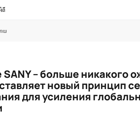
អំពី
្រោយ
 SANY – больше никакого о
ставляет новый принцип с
ния для усиления глобаль
и