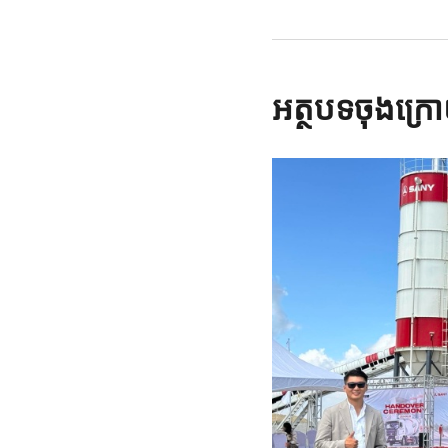
អត្ថបទចុងក្រ