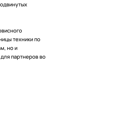
родвинутых
рвисного
ницы техники по
м, но и
 для партнеров во