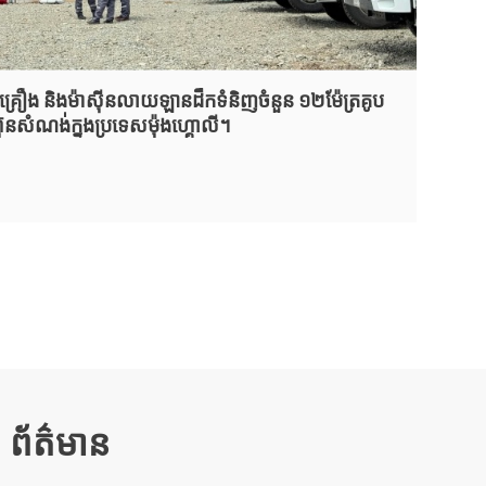
​គ្រឿង និង​ម៉ាស៊ីន​លាយ​ឡាន​ដឹក​ទំនិញ​ចំនួន ១២​ម៉ែត្រគូប
មហ៊ុន​សំណង់​ក្នុង​ប្រទេស​ម៉ុងហ្គោលី។
ព័ត៌មាន