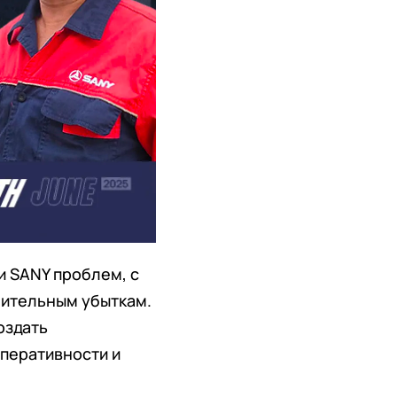
и SANY проблем, с
чительным убыткам.
оздать
перативности и