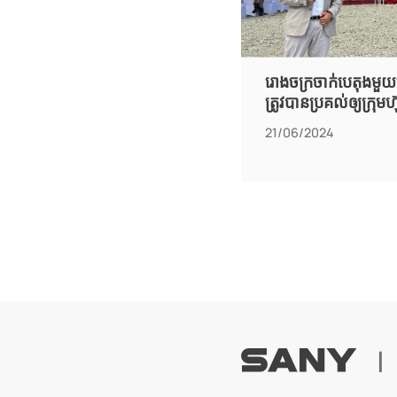
រោងចក្រ​ចាក់​បេតុង​មួយ
ត្រូវ​បាន​ប្រគល់​ឲ្យ​ក្រុ
21/06/2024
|