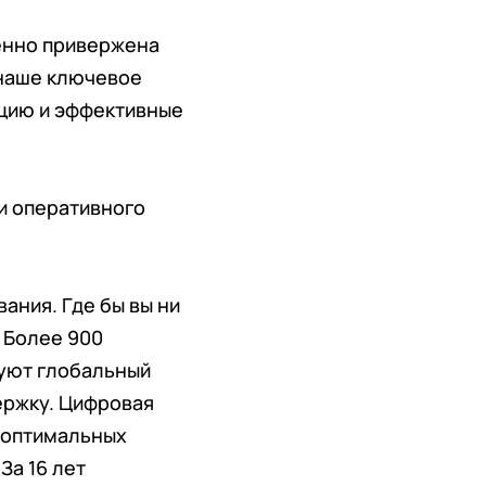
менно привержена
 наше ключевое
кцию и эффективные
и оперативного
ания. Где бы вы ни
. Более 900
уют глобальный
ержку. Цифровая
 оптимальных
За 16 лет