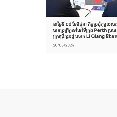
នាថ្ងៃទី ១៨ ខែមិថុនា កិច្ចប្រជុំតុមូល
បានប្រព្រឹត្តទៅនៅទីក្រុង Perth ប្រទ
ក្រុមប្រឹក្សារដ្ឋ លោក Li Qiang និងនាយ
តំណាងសភាពាណិជ្ជកម្ម និងធុរកិច្ចចិ
20/06/2024
រួម ហើយលោក Xiang Wenbo ដែលជា
Group បានចូលរួមជាតំណាងសហគ្រ