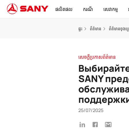
ផលិតផល
ករណី
សេវាកម្ម
ផ្ទះ
ព័ត៌មាន
ព័ត៌មានចុងក
សេចក្តីប្រកាសព័ត៌មាន
Выбирайте
SANY пред
обслужива
поддержк
25/07/2025