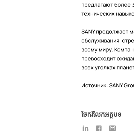
предлагают более 3
технических навыко
SANY продолжает м
обслуживания, стр
всему миру. Компан
превосходит ожидан
всех уголках плане
Источник: SANY Gro
ចែករំលែកអត្ថបទ