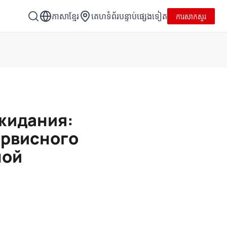
ភាសាខ្មែរ
គេហទំព័របន្ទាប់ផ្សេងទៀត
ការសាកសួរ
жидания:
ервисного
ной