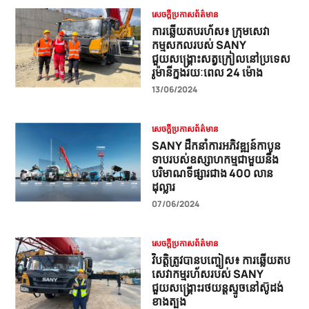
សេចក្តីប្រកាសព័ត៌មាន
ការឆ្លើយតបរហ័ស៖ ក្រុមសេវា
កម្មសកលរបស់ SANY
ជួយសង្គ្រោះសត្វក្រៀលនៅប្រទេស
រូម៉ានីក្នុងរយៈពេល 24 ម៉ោង
13/06/2024
សេចក្តីប្រកាសព័ត៌មាន
SANY ដឹកនាំការអភិវឌ្ឍន៍កាបូន
ទាបរបស់ឧស្សាហកម្មជាមួយនឹង
បរិមាណទីផ្សារជាង 400 លាន
ដុល្លារ
07/06/2024
សេចក្តីប្រកាសព័ត៌មាន
វិបត្តិត្រូវបានបញ្ចៀស៖ ការឆ្លើយតប
សេវាកម្មរហ័សរបស់ SANY
ជួយសង្គ្រោះរថយន្តស្ទូចនៅស៊ូដង់
ខាងត្បូង