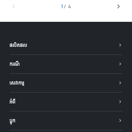
1
/
4
ផលិតផល
ករណី
សេវាកម្ម
អំពី
ប្លុក