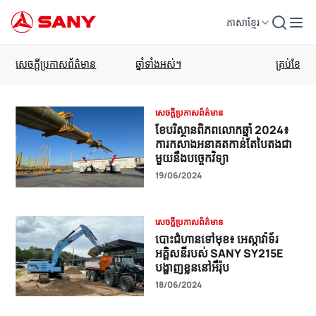
ភាសាខ្មែរ
សារព័ត៌មាន SANY-kh-3_0_0
សេចក្តីប្រកាសព័ត៌មាន
ខែបរិស្ថានពិភពលោកឆ្នាំ 2024៖
ការកសាងអនាគតកាន់តែបៃតងជា
មួយនឹងបច្ចេកវិទ្យា
19/06/2024
សេចក្តីប្រកាសព័ត៌មាន
បោះជំហានទៅមុខ៖ អេស្កាវ៉ាទ័រ
អគ្គិសនីរបស់ SANY SY215E
បង្ហាញខ្លួននៅអឺរ៉ុប
18/06/2024