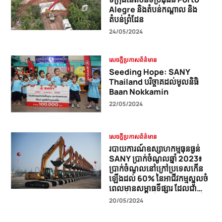
Alegre និងតំបន់កណ្តាល និង
តំបន់ព្រំដែន
24/05/2024
សេចក្តីប្រកាសព័ត៌មាន
Seeding Hope: SANY
Thailand បរិច្ចាគដល់មូលនិធិ
Baan Nokkamin
22/05/2024
សេចក្តីប្រកាសព័ត៌មាន
របាយការណ៍ឧស្សាហកម្មធុនធ្ងន់
SANY ប្រាក់ចំណូលឆ្នាំ 2023៖
ប្រាក់ចំណូលនៅក្រៅប្រទេសកើន
ឡើងដល់ 60% នៃអាជីវកម្មស្នូលចំ
ពេលមានសម្ពាធទីផ្សារ ដែលជា
សញ្ញានៃការពង្រីកសកលលោកដ៏
20/05/2024
រឹងមាំ