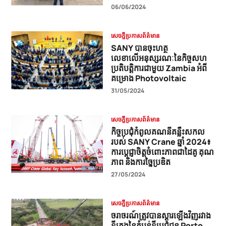
06/06/2024
សេចក្តីប្រកាសព័ត៌មាន
SANY បានចុះហត្ថ
លេខាលើអនុស្សរណៈនៃកិច្ចសហ
ប្រតិបត្តិការជាមួយ Zambia អំពី
គម្រោង Photovoltaic
31/05/2024
សេចក្តីប្រកាសព័ត៌មាន
កិច្ចប្រជុំកំពូលគណនីគន្លឹះសកល
របស់ SANY Crane ឆ្នាំ 2024៖
ការប្តេជ្ញាចិត្តចំពោះភាពជាដៃគូ គុណ
ភាព និងការច្នៃប្រឌិត
27/05/2024
សេចក្តីប្រកាសព័ត៌មាន
ចរាចរណ៍ត្រូវបានស្តារឡើងវិញរវាង
ទីក្រុងនៃតំបន់ទីប្រជុំជន Porto