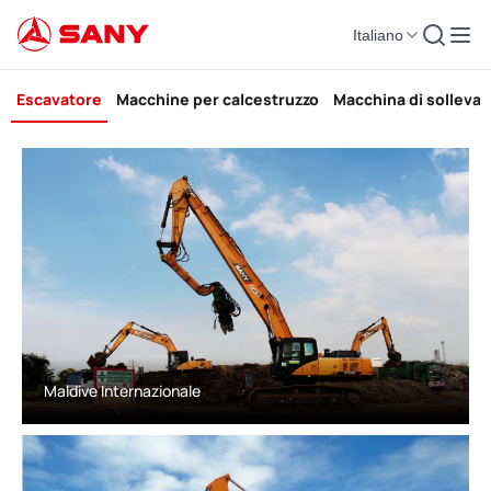
Italiano
Escavatore Elenco dei casi di costruzione
Escavatore
Macchine per calcestruzzo
Macchina di solleva
Maldive Internazionale