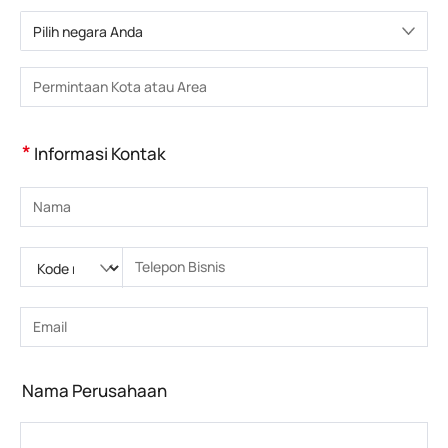
Pilih negara Anda
Pilih negara
Masukkan Kota atau Wilayah
*
Informasi Kontak
Masukkan nama
Silakan masukkan Kode nasional
Silakan masukkan kode area
Masukkan nomor telepon
Masukkan nomor telepon yang benar(8-15)
Masukkan alamat email
Masukkan alamat email yang benar
Nama Perusahaan