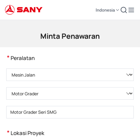
Indonesia
Mesin Konstruksi | Peralatan Beton | Derek Konstruksi - SANY Group
Minta Penawaran
*
Peralatan
Pilih kategori produk
Pilih tipe produk
Masukkan model produk
*
Lokasi Proyek