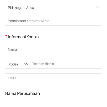
Pilih negara Anda
Pilih negara
Masukkan Kota atau Wilayah
*
Informasi Kontak
Masukkan nama
Silakan masukkan Kode nasional
Silakan masukkan kode area
Masukkan nomor telepon
Masukkan nomor telepon yang benar(8-15)
Masukkan alamat email
Masukkan alamat email yang benar
Nama Perusahaan