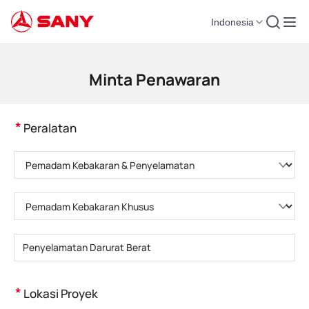
Indonesia
Mesin Konstruksi | Peralatan Beton | Derek Konstruksi - SANY Group
Minta Penawaran
*
Peralatan
Pilih kategori produk
Pilih tipe produk
Masukkan model produk
*
Lokasi Proyek